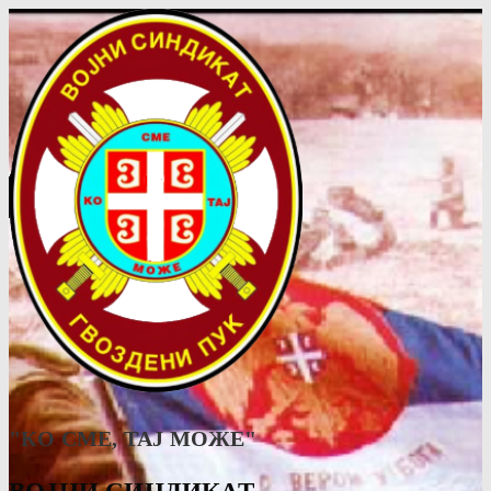
"КО СМЕ, ТАJ МОЖЕ"