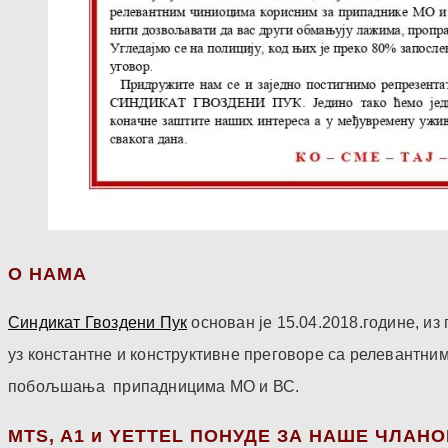
О НАМА
Синдикат Гвоздени Пук
основан је 15.04.2018.године, и
уз константне и конструктивне преговоре са релевантни
побољшања припадницима МО и ВС.
МТS, A1 и YETTEL ПОНУДЕ ЗА НАШЕ ЧЛАН