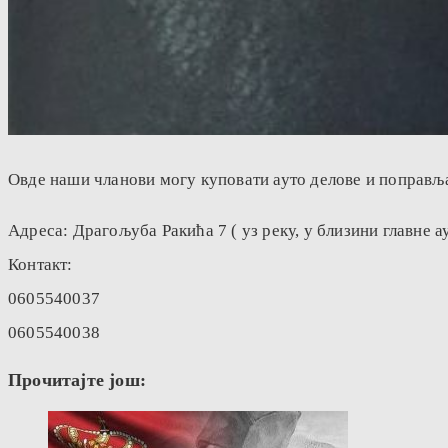
Овде наши чланови могу куповати ауто делове и поправља
Адреса: Драгољуба Ракића 7 ( уз реку, у близини главне а
Контакт:
0605540037
0605540038
Прочитајте још: