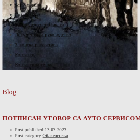
Форум жена
Галерија
Руководство синдиката
Документа за руководство
Законска регулатива
Контакти
Контактирајте нас
Blog
ПОТПИСАН УГОВОР СА АУТО СЕРВИСОМ
Post published:
13.07.2023
Post category:
Обавештења