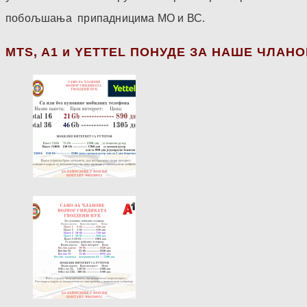
побољшања припадницима МО и ВС.
МТS, A1 и YETTEL ПОНУДЕ ЗА НАШЕ ЧЛАН