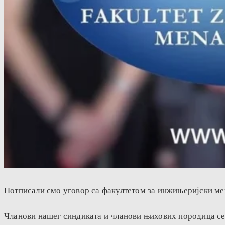
Потписали смо уговор са факултетом за инжињеријски ме
Чланови нашег синдиката и чланови њихових породица се 