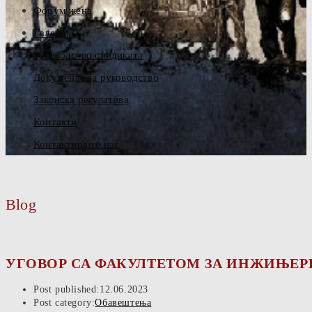
Форум жена
Галерија
Руководство синдиката
Документа за руководство
Законска регулатива
Контакти
Контактирајте нас
Blog
УГОВОР СА ФАКУЛТЕТОМ ЗА ИНЖИЊЕ
Post published:
12.06.2023
Post category:
Обавештења