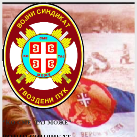
"КО СМЕ, ТАJ МОЖЕ"