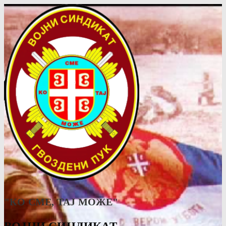
"КО СМЕ, ТАJ МОЖЕ"