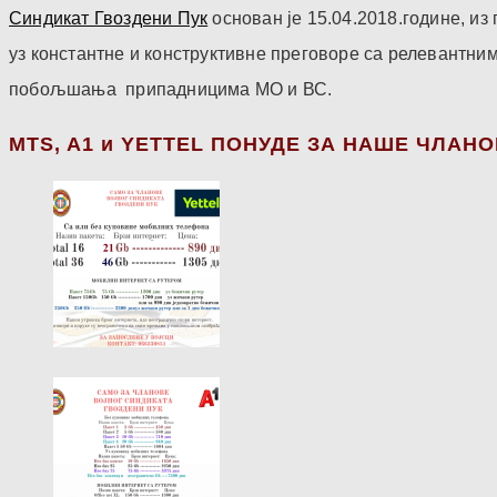
Синдикат Гвоздени Пук
основан је 15.04.2018.године, и
уз константне и конструктивне преговоре са релевантни
побољшања припадницима МО и ВС.
МТS, A1 и YETTEL ПОНУДЕ ЗА НАШЕ ЧЛАН