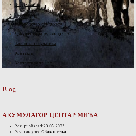
Форум жена
Галерија
Руководство синдиката
Документа за руководство
Законска регулатива
Контакти
Контактирајте нас
Blog
АКУМУЛАТОР ЦЕНТАР МИЋА
Post published:
29.05.2023
Post category:
Обавештења