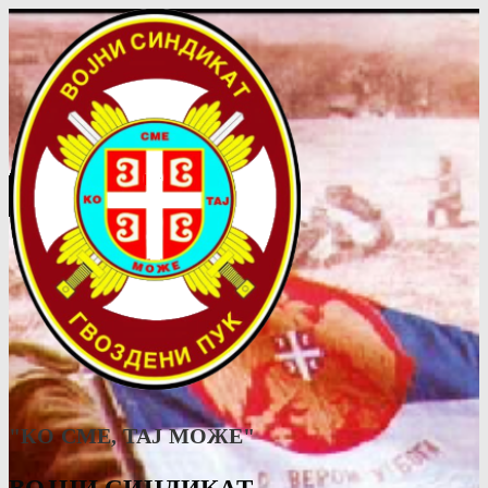
"КО СМЕ, ТАJ МОЖЕ"