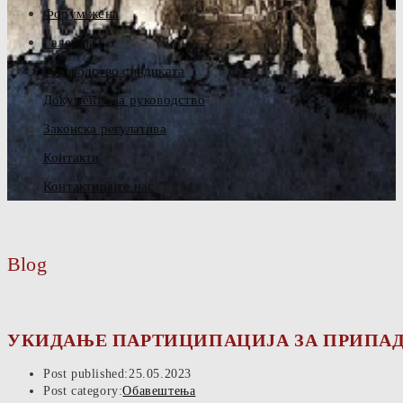
Форум жена
Галерија
Руководство синдиката
Документа за руководство
Законска регулатива
Контакти
Контактирајте нас
Blog
УКИДАЊЕ ПАРТИЦИПАЦИЈА ЗА ПРИПАД
Post published:
25.05.2023
Post category:
Обавештења