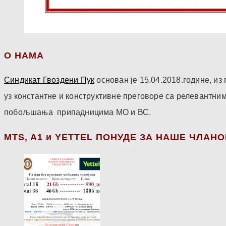
О НАМА
Синдикат Гвоздени Пук
основан је 15.04.2018.године, и
уз константне и конструктивне преговоре са релевантни
побољшања припадницима МО и ВС.
МТS, A1 и YETTEL ПОНУДЕ ЗА НАШЕ ЧЛАН