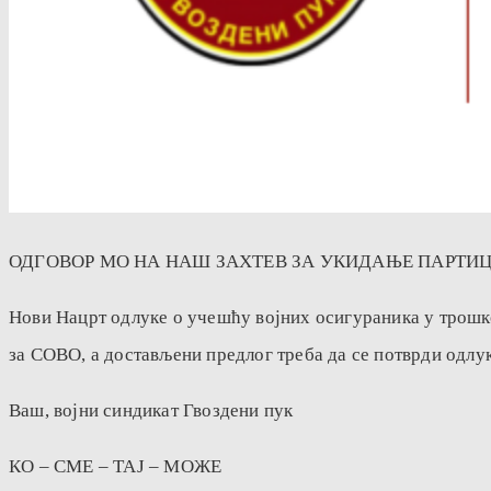
ОДГОВОР МО НА НАШ ЗАХТЕВ ЗА УКИДАЊЕ ПАРТИ
Нови Нацрт одлуке о учешћу војних осигураника у трошк
за СОВО, а достављени предлог треба да се потврди одлу
Ваш, војни синдикат Гвоздени пук
КО – СМЕ – ТАЈ – МОЖЕ