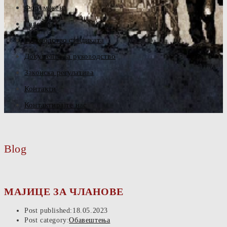
Форум жена
Галерија
Руководство синдиката
Документа за руководство
Законска регулатива
Контакти
Контактирајте нас
Blog
МАЈИЦЕ ЗА ЧЛАНОВЕ
Post published:
18.05.2023
Post category:
Обавештења