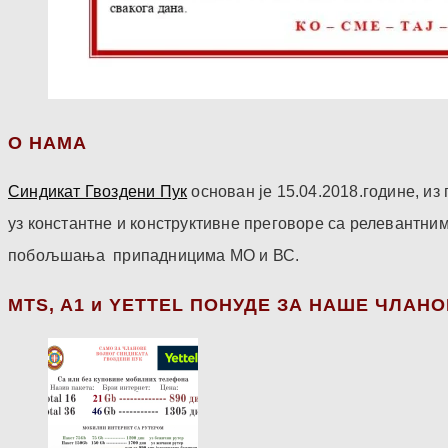
О НАМА
Синдикат Гвоздени Пук
основан је 15.04.2018.године, и
уз константне и конструктивне преговоре са релевантни
побољшања припадницима МО и ВС.
МТS, A1 и YETTEL ПОНУДЕ ЗА НАШЕ ЧЛАН