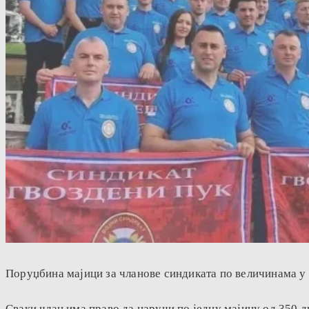
Поруџбина мајици за чланове синдиката по величинама у с
Сваки члан има право да наручи по једну мајицу од 350 д