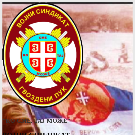
"КО СМЕ, ТАJ МОЖЕ"