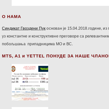
О НАМА
Синдикат Гвоздени Пук
основан је 15.04.2018.године, и
уз константне и конструктивне преговоре са релевантни
побољшања припадницима МО и ВС.
МТS, A1 и YETTEL ПОНУДЕ ЗА НАШЕ ЧЛАН