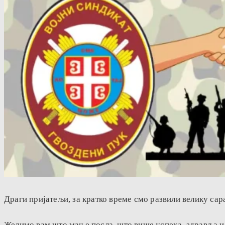
Драги пријатељи, за кратко време смо развили велику са
Желимо вам што мање посла, што више успеха, здравља и с