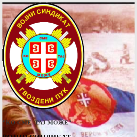
"КО СМЕ, ТАJ МОЖЕ"