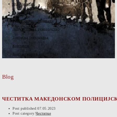
Форум жена
Галерија
Руководство синдиката
Документа за руководство
Законска регулатива
Контакти
Контактирајте нас
Blog
ЧЕСТИТКА МАКЕДОНСКОМ ПОЛИЦИЈСК
Post published:
07.05.2023
Post category:
Честитке