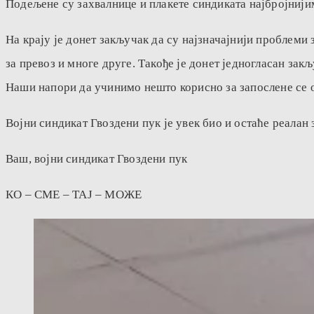
Подељене су захвалнице и плакете синдиката најбројниј
На крају је донет закључак да су најзначајнији проблеми
за превоз и многе друге. Такође је донет једногласан за
Наши напори да учинимо нешто корисно за запослене се о
Војни синдикат Гвоздени пук је увек био и остаће реалан
Ваш, војни синдикат Гвоздени пук
КО – СМЕ – ТАЈ – МОЖЕ