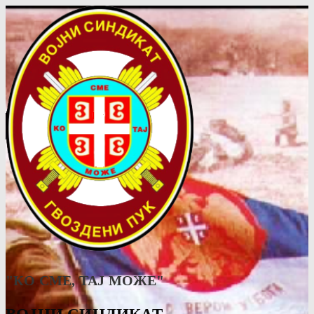
"КО СМЕ, ТАJ МОЖЕ"