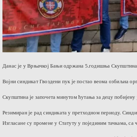
Данас је у Врњачкој Бањи одржана 5.годишња Скупштина 
Војни синдикат Гвоздени пук је постао веома озбиљна ор
Скупштина је започета минутом ћутања за децу побијену 
Резимиран је рад синдиката у претходном периоду. Синди
Изгласане су промене у Статуту у појединим тачкама, са