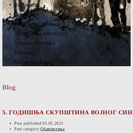
Форум жена
Галерија
Руководство синдиката
Документа за руководство
Законска регулатива
Контакти
Контактирајте нас
Blog
5. ГОДИШЊА СКУПШТИНА ВОЈНОГ СИН
Post published:
05.05.2023
Post category:
Обавештења