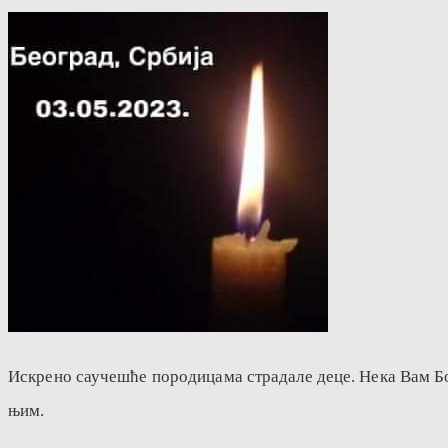
Искрено саучешће породицама страдале деце. Нека Вам Бог
њим.