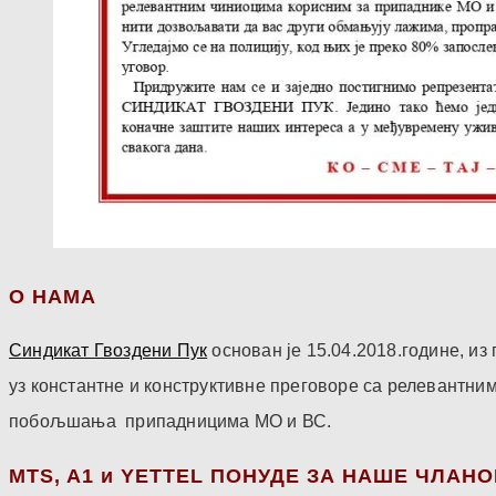
О НАМА
Синдикат Гвоздени Пук
основан је 15.04.2018.године, и
уз константне и конструктивне преговоре са релевантни
побољшања припадницима МО и ВС.
МТS, A1 и YETTEL ПОНУДЕ ЗА НАШЕ ЧЛАН