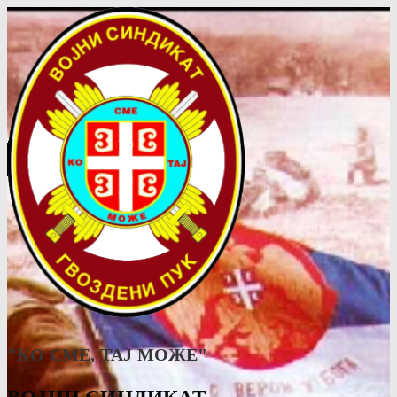
"КО СМЕ, ТАJ МОЖЕ"