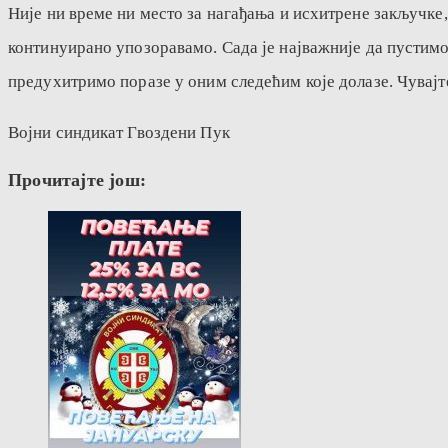
Није ни време ни место за нагађања и исхитрене закључке, 
континуирано упозоравамо. Сада је најважније да пустимо 
предухитримо поразе у оним следећим које долазе. Чувајт
Војни синдикат Гвоздени Пук
Прочитајте још: