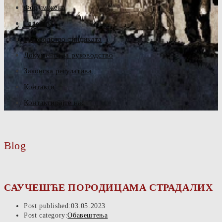
Форум жена
Галерија
Руководство синдиката
Документа за руководство
Законска регулатива
Контакти
Контактирајте нас
Blog
САУЧЕШЋЕ ПОРОДИЦАМА СТРАДАЛИХ
Post published:
03.05.2023
Post category:
Обавештења