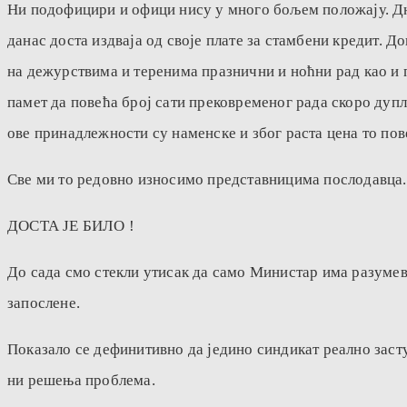
Ни подофицири и офици нису у много бољем положају. Дне
данас доста издваја од своје плате за стамбени кредит. Д
на дежурствима и теренима празнични и ноћни рад као и пр
памет да повећа број сати прековременог рада скоро дупл
ове принадлежности су наменске и због раста цена то по
Све ми то редовно износимо представницима послодавца.
ДОСТА ЈЕ БИЛО !
До сада смо стекли утисак да само Министар има разумева
запослене.
Показало се дефинитивно да једино синдикат реално заст
ни решења проблема.