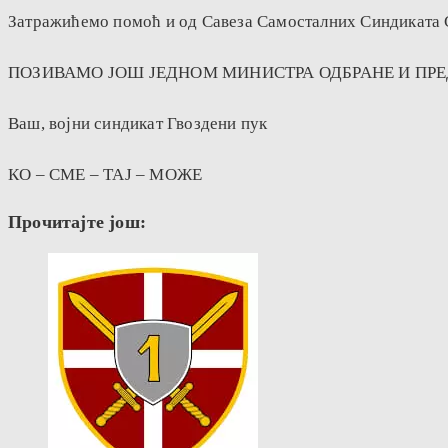
Затражићемо помоћ и од Савеза Самосталних Синдиката С
ПОЗИВАМО ЈОШ ЈЕДНОМ МИНИСТРА ОДБРАНЕ И ПРЕ
Ваш, војни синдикат Гвоздени пук
КО – СМЕ – ТАЈ – МОЖЕ
Прочитајте још: