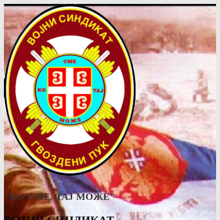
"КО СМЕ, ТАJ МОЖЕ"