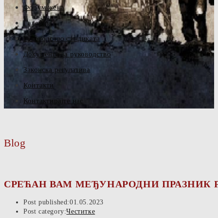
Форум жена
Галерија
Руководство синдиката
Документа за руководство
Законска регулатива
Контакти
Контактирајте нас
Blog
СРЕЋАН ВАМ МЕЂУНАРОДНИ ПРАЗНИК Р
Post published:
01.05.2023
Post category:
Честитке