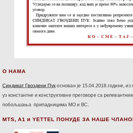
О НАМА
Синдикат Гвоздени Пук
основан је 15.04.2018.године, и
уз константне и конструктивне преговоре са релевантни
побољшања припадницима МО и ВС.
МТS, A1 и YETTEL ПОНУДЕ ЗА НАШЕ ЧЛАН