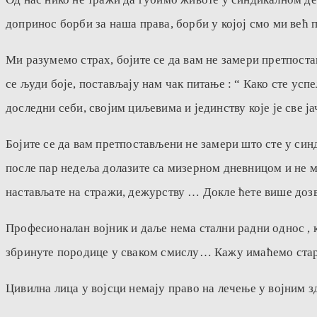
допринос борби за наша права, борби у којој смо ми већ п
Ми разумемо страх, бојите се да вам не замери претпост
се људи боје, постављају нам чак питање : “ Како сте ус
доследни себи, својим циљевима и јединству које је све ја
Бојите се да вам претпостављени не замери што сте у синд
после пар недеља долазите са мизерном дневницом и не мо
настављате на стражи, дежурству … Докле ћете више дозв
Професионалан војник и даље нема стални радни однос , к
збринуте породице у сваком смислу… Кажу имаћемо стару в
Цивилна лица у војсци немају право на лечење у војним зд