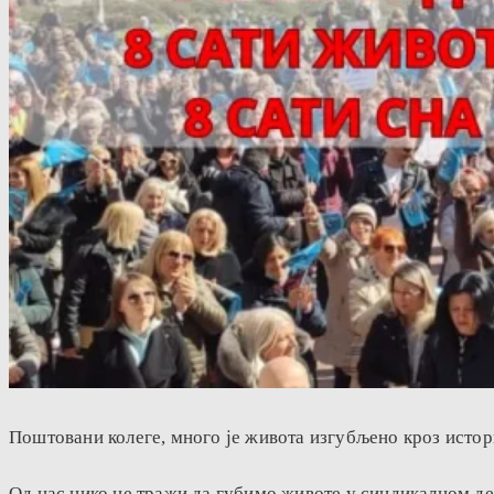
Поштовани колеге, много је живота изгубљено кроз истори
Од нас нико не тражи да губимо животе у синдикалном дел