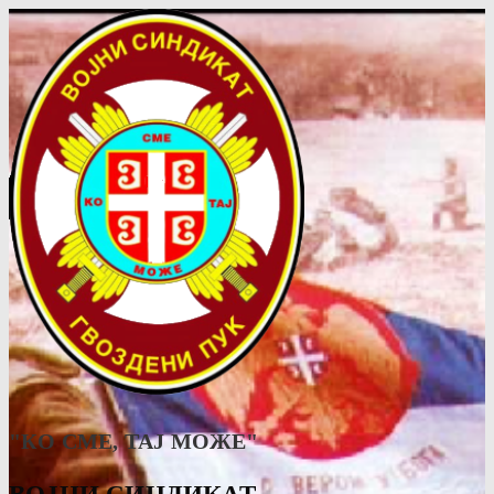
"КО СМЕ, ТАJ МОЖЕ"