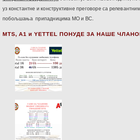
уз константне и конструктивне преговоре са релевантни
побољшања припадницима МО и ВС.
МТS, A1 и YETTEL ПОНУДЕ ЗА НАШЕ ЧЛАН