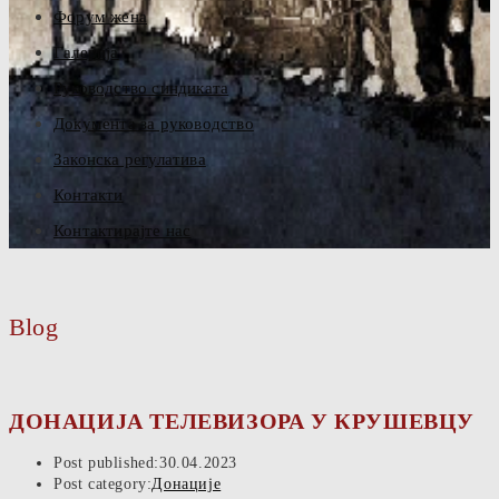
Форум жена
Галерија
Руководство синдиката
Документа за руководство
Законска регулатива
Контакти
Контактирајте нас
Blog
ДОНАЦИЈА ТЕЛЕВИЗОРА У КРУШЕВЦУ
Post published:
30.04.2023
Post category:
Донације