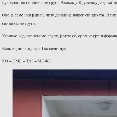
Руководство синдикалне групе Равњак у Крушевцу је данас д
Ово је само још једна у низу донација нашег синдиката. Прип
синдикалне групе.
Уколико код вас немамо групу, јавите се, организујте и форми
Ваш, војни синдикат Гвоздени пук
КО – СМЕ – ТАЈ – МОЖЕ