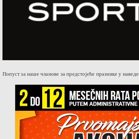
Попуст за наше чланове за предстојеће празнике у навед