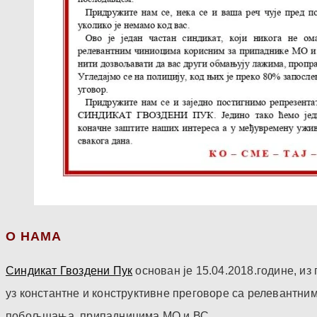
О НАМА
Синдикат Гвоздени Пук
основан је 15.04.2018.године, и
уз константне и конструктивне преговоре са релевантни
побољшања припадницима МО и ВС.