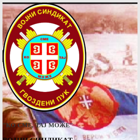
"КО СМЕ, ТАJ МОЖЕ"