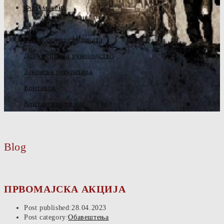
Форум жена
Галерија
Руководство синдиката
Документа за руководство
Законска регулатива
Контакти
Контактирајте нас
Blog
ПРВОМАЈСКА АКЦИЈА
Post published:
28.04.2023
Post category:
Обавештења