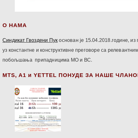
О НАМА
Синдикат Гвоздени Пук
основан је 15.04.2018.године, и
уз константне и конструктивне преговоре са релевантни
побољшања припадницима МО и ВС.
МТS, A1 и YETTEL ПОНУДЕ ЗА НАШЕ ЧЛАН