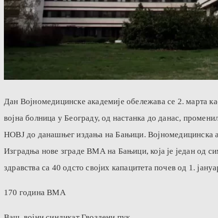
Дан Војномедицинске академије обележава се 2. марта као
војна болница у Београду, од настанка до данас, промени
НОВЈ до данашњег издања на Бањици. Војномедицинска ака
Изградња нове зграде ВМА на Бањици, која је један од с
здравства са 40 одсто својих капацитета почев од 1. јануа
170 година ВМА
Ваш, војни синдикат Гвоздени пук