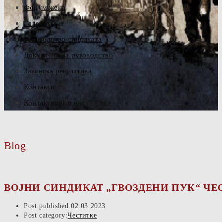
Форум жена
Галерија
Руководство синдиката
Документа за руководство
Законска регулатива
Контакти
Контактирајте нас
Blog
ВОЈНИ СИНДИКАТ „ГВОЗДЕНИ ПУК“ ЧЕ
Post published:
02.03.2023
Post category:
Честитке