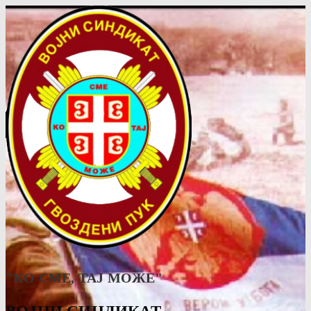
"КО СМЕ, ТАJ МОЖЕ"