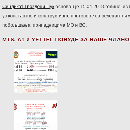
Синдикат Гвоздени Пук
основан је 15.04.2018.године, и
уз константне и конструктивне преговоре са релевантни
побољшања припадницима МО и ВС.
МТS, A1 и YETTEL ПОНУДЕ ЗА НАШЕ ЧЛАН