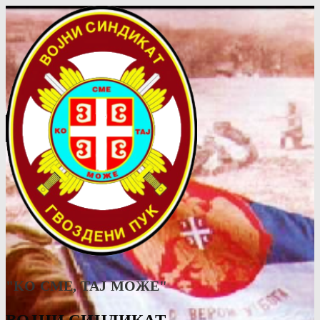
"КО СМЕ, ТАJ МОЖЕ"