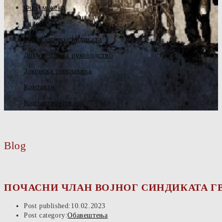
Форум жена
Галерија
Руководство синдиката
Документа за руководство
Законска регулатива
Контакти
Контактирајте нас
Blog
ПОЧАСНИ ЧЛАН ВОЈНОГ СИНДИКАТА Г
Post published:
10.02.2023
Post category:
Обавештења