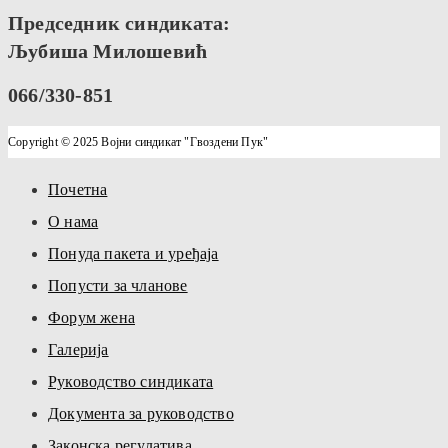
Председник синдиката:
Љубиша Милошевић
066/330-851
Copyright © 2025 Војни синдикат "Гвоздени Пук"
Почетна
О нама
Понуда пакета и уређаја
Попусти за чланове
Форум жена
Галерија
Руководство синдиката
Документа за руководство
Законска регулатива