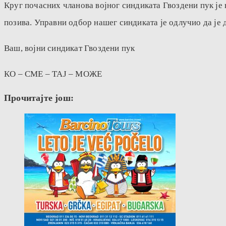
Круг почасних чланова војног синдиката Гвоздени пук је 
позива. Управни одбор нашег синдиката је одлучио да је 
Ваш, војни синдикат Гвоздени пук
КО – СМЕ – ТАЈ – МОЖЕ
Прочитајте још: