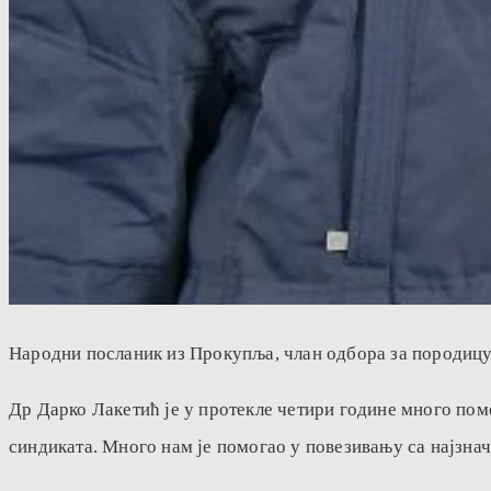
Народни посланик из Прокупља, члан одбора за породицу 
Др Дарко Лакетић је у протекле четири године много по
синдиката. Много нам је помогао у повезивању са најзнач