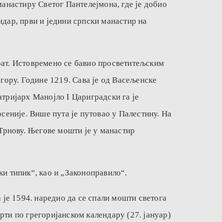
манастиру Светог Пантелејмона, где је добио
ндар, први и једини српски манастир на
о рат. Истовремено се бавио просветитељским
гору. Године 1219. Сава је од Васељенске
атријарх Манојло I Цариградски га је
сеније. Више пута је путовао у Палестину. На
 Трнову. Његове мошти је у манастир
ки типик“, као и „Законоправило“.
 је 1594. наредио да се спали мошти светога
мрти по грегоријанском календару (27. јануар)