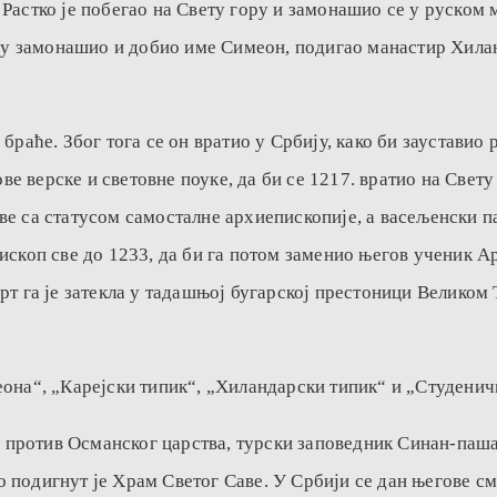
Растко је побегао на Свету гору и замонашио се у руском 
мену замонашио и добио име Симеон, подигао манастир Хила
 браће. Због тога се он вратио у Србију, како би заустави
 верске и световне поуке, да би се 1217. вратио на Свету 
ве са статусом самосталне архиепископије, а васељенски п
ископ све до 1233, да би га потом заменио његов ученик Ар
рт га је затекла у тадашњој бугарској престоници Великом
еона“, „Карејски типик“, „Хиландарски типик“ и „Студенич
ба против Османског царства, турски заповедник Синан-паша
ило подигнут је Храм Светог Саве. У Србији се дан његове с