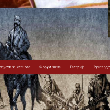
опусти за чланове
Форум жена
Галерија
Руководс