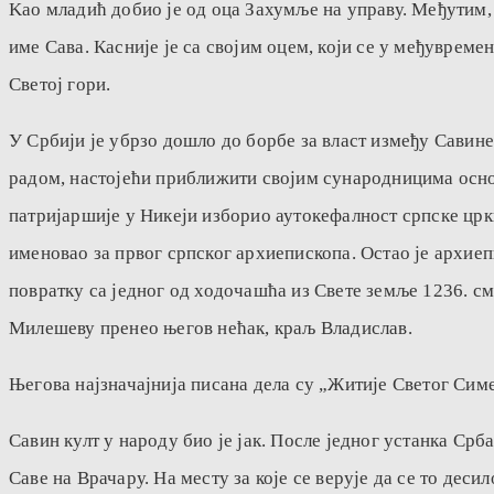
Kao младић добио је од оца Захумље на управу. Међутим, 
име Сава. Касније је са својим оцем, који се у међувре
Светој гори.
У Србији је убрзо дошло до борбе за власт између Савине
радом, настојећи приближити својим сународницима основе
патријаршије у Никеји изборио аутокефалност српске црк
именовао за првог српског архиепископа. Остао је архиеп
повратку са једног од ходочашћа из Свете земље 1236. см
Милешеву пренео његов нећак, краљ Владислав.
Његова најзначајнија писана дела су „Житије Светог Сим
Савин култ у народу био је јак. После једног устанка Ср
Саве на Врачару. На месту за које се верује да се то дес