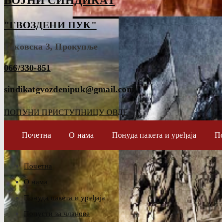
ВОЈНИ СИНДИКАТ
"ГВОЗДЕНИ ПУК"
Таковска 3, Прокупље
066/330-851
sindikatgvozdenipuk@gmail.com
ПОПУНИ ПРИСТУПНИЦУ ОВДЕ
Почетна
О нама
Понуда пакета и уређаја
П
Почетна
О нама
Понуда пакета и уређаја
Попусти за чланове