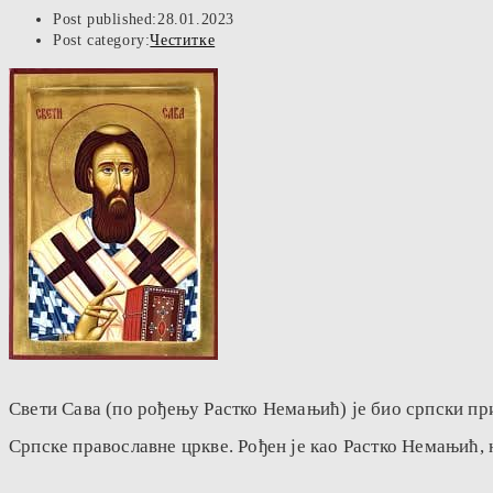
Post published:
28.01.2023
Post category:
Честитке
Свети Сава (по рођењу Растко Немањић) је био српски п
Српске православне цркве. Рођен је као Растко Немањић,