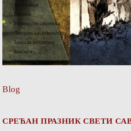
Форум жена
Галерија
Руководство синдиката
Документа за руководство
Законска регулатива
Контакти
Контактирајте нас
Blog
СРЕЋАН ПРАЗНИК СВЕТИ СА