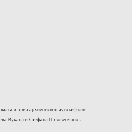
ломата и први архиепископ аутокефалне
љева Вукана и Стефана Првовенчаног.