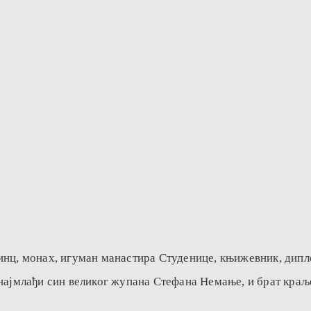
ринц, монах, игуман манастира Студенице, књижевник, дип
 најмлађи син великог жупана Стефана Немање, и брат кра