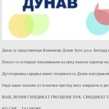
Данас су представници Компаније Дунав Ауто д.о.о. Београд 
Попуст се остварује показивањем на увид чланске картице во
Дугогодишња сарадња нашег синдиката са Дунав осигурањем ј
Овде наши чланови уз технички преглед могу извршити и реги
ВАШ, ВОЈНИ СИНДИКАТ ГВОЗДЕНИ ПУК, СИНДИКАТ ОД
КО СМЕ – ТАЈ МОЖЕ