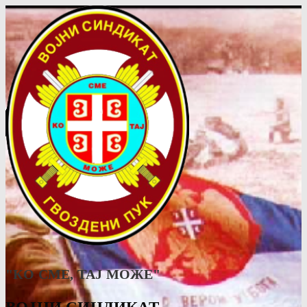
"КО СМЕ, ТАJ МОЖЕ"