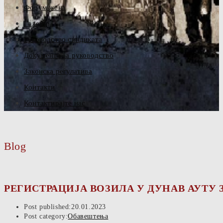
Форум жена
Галерија
Руководство синдиката
Документа за руководство
Законска регулатива
Контакти
Контактирајте нас
Blog
РЕГИСТРАЦИЈА ВОЗИЛА У ДУНАВ АУТУ
Post published:
20.01.2023
Post category:
Обавештења