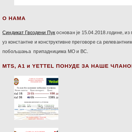
О НАМА
Синдикат Гвоздени Пук
основан је 15.04.2018.године, и
уз константне и конструктивне преговоре са релевантни
побољшања припадницима МО и ВС.
МТS, A1 и YETTEL ПОНУДЕ ЗА НАШЕ ЧЛАН