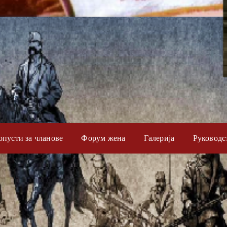
опусти за чланове
Форум жена
Галерија
Руководс