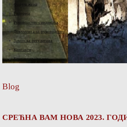
Форум жена
Галерија
Руководство синдиката
Документа за руководство
Законска регулатива
Контакти
Контактирајте нас
Blog
СРЕЋНА ВАМ НОВА 2023. ГОД