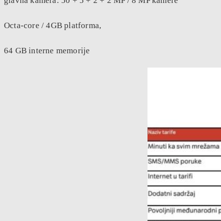
glavna kamera: 50 + 5 + 2 + 2 MP / 8 MP kamere
Octa-core / 4GB platforma,
64 GB interne memorije