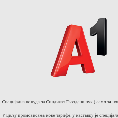
Специјална понуда за Синдикат Гвоздени пук ( само за но
У циљу промовисања нове тарифе, у наставку је специјалн