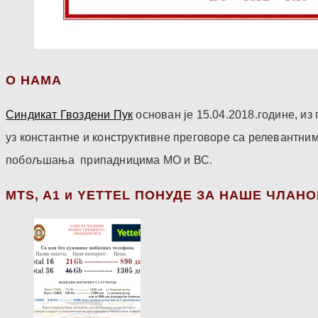
О НАМА
Синдикат Гвоздени Пук
основан је 15.04.2018.године, и
уз константне и конструктивне преговоре са релевантни
побољшања припадницима МО и ВС.
МТS, A1 и YETTEL ПОНУДЕ ЗА НАШЕ ЧЛАН