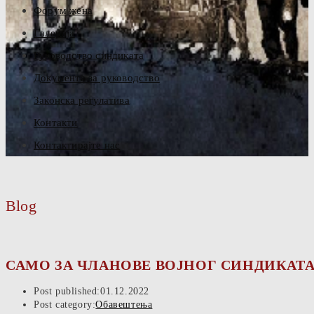
Форум жена
Галерија
Руководство синдиката
Документа за руководство
Законска регулатива
Контакти
Контактирајте нас
Blog
САМО ЗА ЧЛАНОВЕ ВОЈНОГ СИНДИКАТА
Post published:
01.12.2022
Post category:
Обавештења