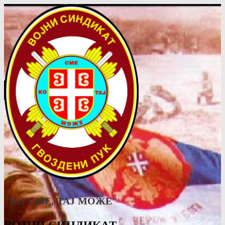
"КО СМЕ, ТАJ МОЖЕ"