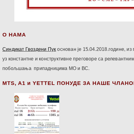
О НАМА
Синдикат Гвоздени Пук
основан је 15.04.2018.године, и
уз константне и конструктивне преговоре са релевантни
побољшања припадницима МО и ВС.
МТS, A1 и YETTEL ПОНУДЕ ЗА НАШЕ ЧЛАН