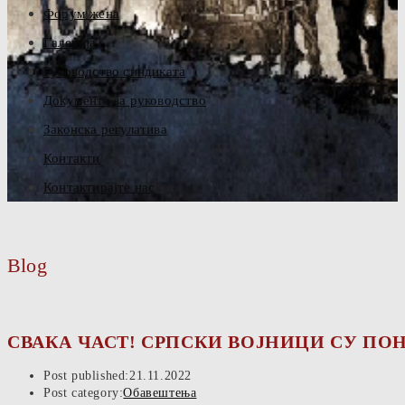
Форум жена
Галерија
Руководство синдиката
Документа за руководство
Законска регулатива
Контакти
Контактирајте нас
Blog
СВАКА ЧАСТ! СРПСКИ ВОЈНИЦИ СУ ПОН
Post published:
21.11.2022
Post category:
Обавештења