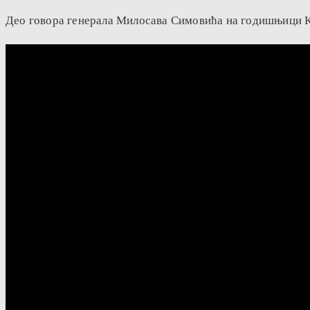
Део говора генерала Милосава Симовића на годишњици Ко