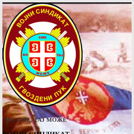
"КО СМЕ, ТАJ МОЖЕ"