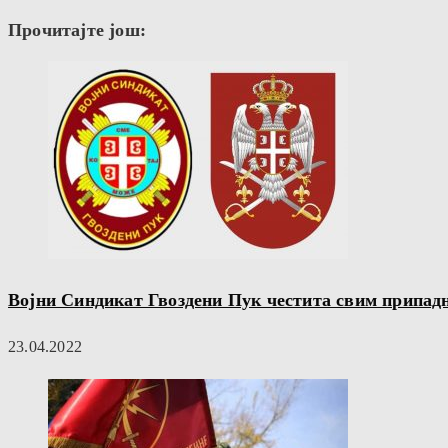
Прочитајте још:
Војни Синдикат Гвоздени Пук честита свим припадн
23.04.2022