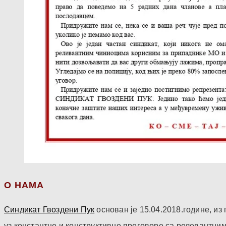
О НАМА
Синдикат Гвоздени Пук
основан је 15.04.2018.године, и
уз константне и конструктивне преговоре са релевантни