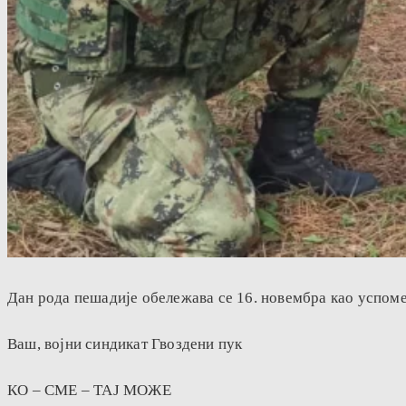
Дан рода пешадије обележава се 16. новембра као успомена
Ваш, војни синдикат Гвоздени пук
КО – СМЕ – ТАЈ МОЖЕ