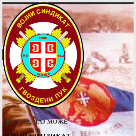
"КО СМЕ, ТАJ МОЖЕ"