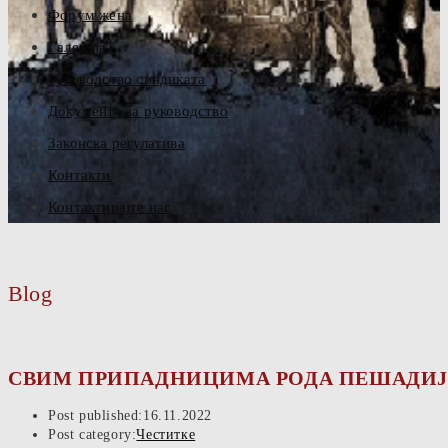
Форум жена
Галерија
Руководство синдиката
Документа за руководство
Законска регулатива
Контакти
Контактирајте нас
Blog
СВИМ ПРИПАДНИЦИМА РОДА ПЕШАДИЈ
Post published:
16.11.2022
Post category:
Честитке