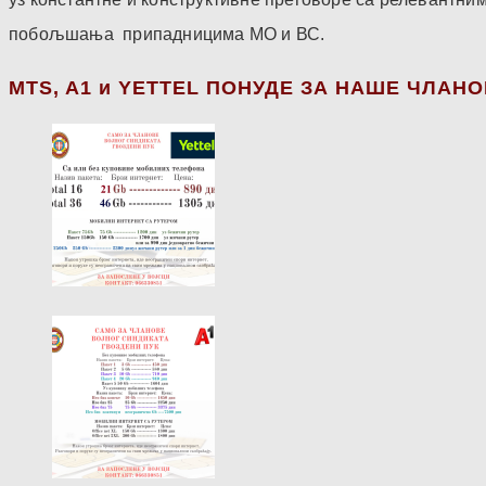
побољшања припадницима МО и ВС.
МТS, A1 и YETTEL ПОНУДЕ ЗА НАШЕ ЧЛАН