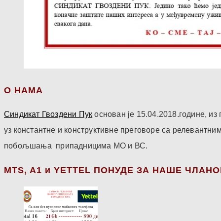
О НАМА
Синдикат Гвоздени Пук
основан је 15.04.2018.године, и
уз константне и конструктивне преговоре са релевантни
побољшања припадницима МО и ВС.
МТS, A1 и YETTEL ПОНУДЕ ЗА НАШЕ ЧЛАН