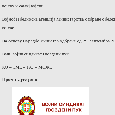
војску и самој војсци.
Војнобезбедносна агенција Министарства одбране обележил
војске.
На основу Наредбе министра одбране од 29. септембра 20
Ваш, војни синдикат Гвоздени пук
КО – СМЕ – ТАЈ – МОЖЕ
Прочитајте још: