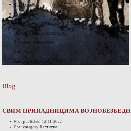
Форум жена
Галерија
Руководство синдиката
Документа за руководство
Законска регулатива
Контакти
Контактирајте нас
Blog
СВИМ ПРИПАДНИЦИМА ВОЈНОБЕЗБЕДНО
Post published:
12.11.2022
Post category:
Честитке