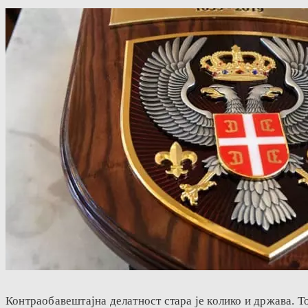
Контраобавештајна делатност стара је колико и држава. Т