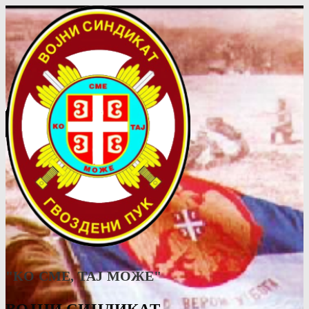
"КО СМЕ, ТАJ МОЖЕ"