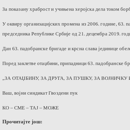
За показану храброст и учињена херојска дела током борб
У оквиру организацијских промена из 2006. године, 63. 
председника Републике Србије од 21. децембра 2019. год
Дан 63. падобранске бригаде и крсна слава јединице обел
Поред заклетве отаџбини, припадници 63. падобранске бри
„ЗА ОТАЏБИНУ, ЗА ДРУГА, ЗА ПУШКУ, ЗА ВОЈНИЧКУ
Ваш, војни синдикат Гвоздени пук
КО – СМЕ – ТАЈ – МОЖЕ
Прочитајте још: