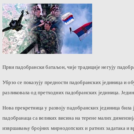
Први падобрански батаљон, чије традиције негују падобран
Убрзо се показују предности падобранских јединица и обу
разликовала од претходних падобранских јединица. Једин
Нова прекретница у развоју падобранских јединица била 
падобранаца са великих висина на терене малих димензиј
извршавању бројних мирнодопских и ратних задатака и вр