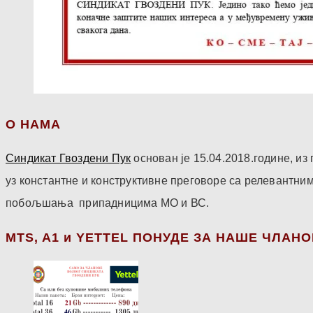
О НАМА
Синдикат Гвоздени Пук
основан је 15.04.2018.године, и
уз константне и конструктивне преговоре са релевантни
побољшања припадницима МО и ВС.
МТS, A1 и YETTEL ПОНУДЕ ЗА НАШЕ ЧЛАН