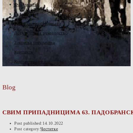
Форум жена
Галерија
Руководство синдиката
Документа за руководство
Законска регулатива
Контакти
Контактирајте нас
Blog
СВИМ ПРИПАДНИЦИМА 63. ПАДОБРАНСК
Post published:
14.10.2022
Post category:
Честитке