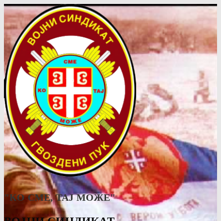
"КО СМЕ, ТАJ МОЖЕ"