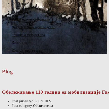
Форум жена
Галерија
Руководство синдиката
Документа за руководство
Законска регулатива
Контакти
Контактирајте нас
Blog
Обележавање 110 година од мобилизације Гв
Post published:
30.09.2022
Post category:
Обавештења