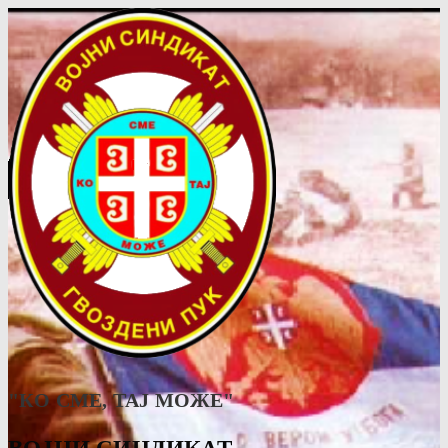
"КО СМЕ, ТАJ МОЖЕ"