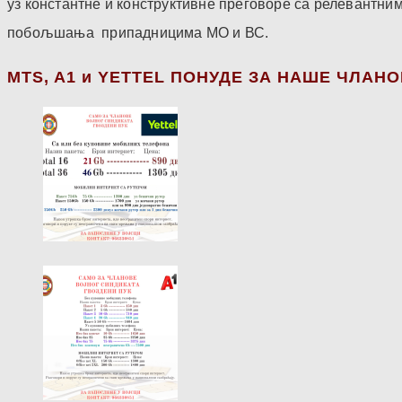
уз константне и конструктивне преговоре са релевантни
побољшања припадницима МО и ВС.
МТS, A1 и YETTEL ПОНУДЕ ЗА НАШЕ ЧЛАН