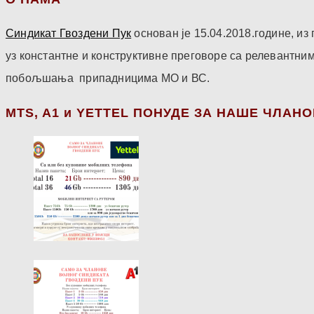
Синдикат Гвоздени Пук
основан је 15.04.2018.године, и
уз константне и конструктивне преговоре са релевантни
побољшања припадницима МО и ВС.
МТS, A1 и YETTEL ПОНУДЕ ЗА НАШЕ ЧЛАН