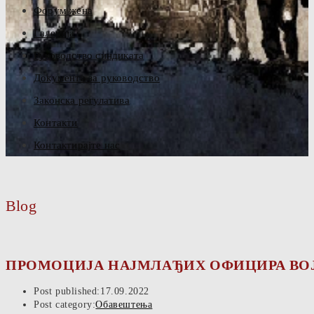
Форум жена
Галерија
Руководство синдиката
Документа за руководство
Законска регулатива
Контакти
Контактирајте нас
Blog
ПРОМОЦИЈА НАЈМЛАЂИХ ОФИЦИРА ВОЈСК
Post published:
17.09.2022
Post category:
Обавештења