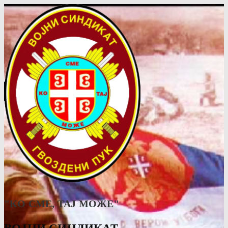
"КО СМЕ, ТАJ МОЖЕ"