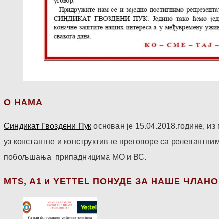
О НАМА
Синдикат Гвоздени Пук
основан је 15.04.2018.године, и
уз константне и конструктивне преговоре са релевантни
побољшања припадницима МО и ВС.
МТS, A1 и YETTEL ПОНУДЕ ЗА НАШЕ ЧЛАН