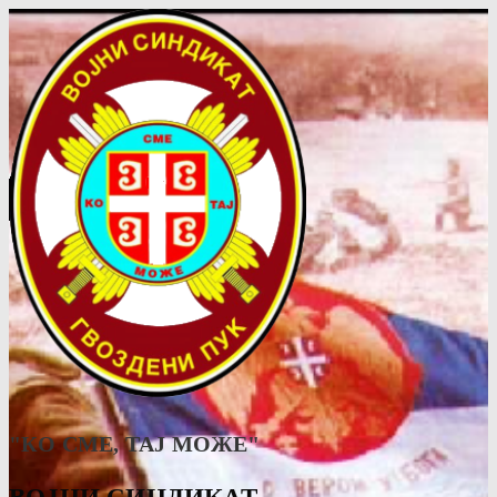
"КО СМЕ, ТАJ МОЖЕ"