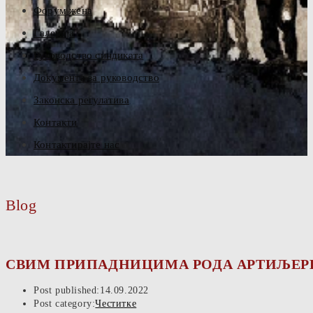
Форум жена
Галерија
Руководство синдиката
Документа за руководство
Законска регулатива
Контакти
Контактирајте нас
Blog
СВИМ ПРИПАДНИЦИМА РОДА АРТИЉЕРИ
Post published:
14.09.2022
Post category:
Честитке