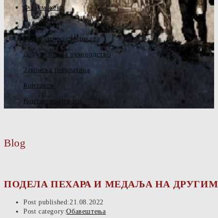
Форум жена
Галерија
Руководство синдиката
Документа за руководство
Законска регулатива
Контакти
Контактирајте нас
Blog
ПОДЕЛА ПЕХАРА И МЕДАЉА НА ДРУГИМ
Post published:
21.08.2022
Post category:
Обавештења