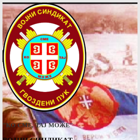
"КО СМЕ, ТАJ МОЖЕ"