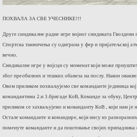
ПОХВАЛА ЗА СВЕ УЧЕСНИКЕ!!!
Друге синдикалне радне игре војног синдиката Гвоздени п
Спортска такмичења су одиграна у фер и пријатељској атм
вечно.
Синдикалне игре у војсци су моменат који може приуштити
због преобилних и тешких обавеза на послу. Након овакве
Овом приликом похваљујемо све команданте јединица који
командантима 2.и 3.бригаде КоВ, Команде за обуку, Цент
приликом се захваљујемо и команданту КоВ , који нам је
Остале команданте и командире, који нису из разноразних
поменуте команданте и да поштовање својих припадника 