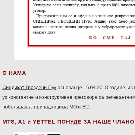
О НАМА
Синдикат Гвоздени Пук
основан је 15.04.2018.године, и
уз константне и конструктивне преговоре са релевантни
побољшања припадницима МО и ВС.
МТS, A1 и YETTEL ПОНУДЕ ЗА НАШЕ ЧЛАН