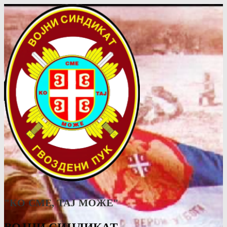
"КО СМЕ, ТАJ МОЖЕ"