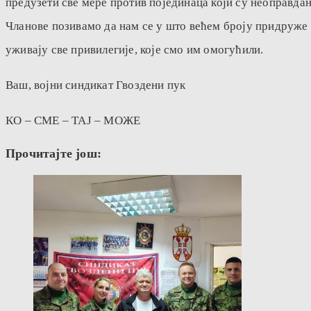
предузети све мере против појединаца који су неоправда
Чланове позивамо да нам се у што већем броју придруже н
уживају све привилегије, које смо им омогућили.
Ваш, војни синдикат Гвоздени пук
КО – СМЕ – ТАЈ – МОЖЕ
Прочитајте још: