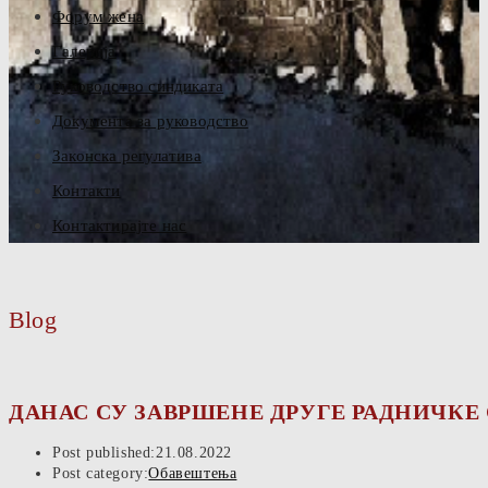
Форум жена
Галерија
Руководство синдиката
Документа за руководство
Законска регулатива
Контакти
Контактирајте нас
Blog
ДАНАС СУ ЗАВРШЕНЕ ДРУГЕ РАДНИЧКЕ
Post published:
21.08.2022
Post category:
Обавештења