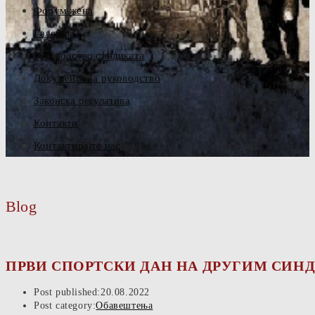
Форум жена
Галерија
Руководство синдиката
Документа за руководство
Законска регулатива
Контакти
Контактирајте нас
Blog
ПРВИ СПОРТСКИ ДАН НА ДРУГИМ СИН
Post published:
20.08.2022
Post category:
Обавештења