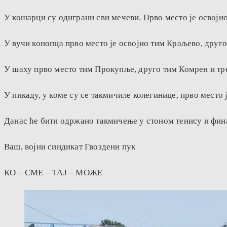
У кошарци су одиграни сви мечеви. Прво место је освоји
У вучи конопца прво место је освојио тим Краљево, друг
У шаху прво место тим Прокупље, друго тим Комрен и тр
У пикаду, у коме су се такмичиле колегинице, прво место
Данас ће бити одржано такмичење у стоном тенису и фин
Ваш, војни синдикат Гвоздени пук
КО – СМЕ – ТАЈ – МОЖЕ