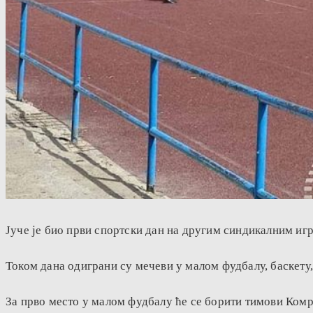
Јуче је био први спортски дан на другим синдикалним иг
Током дана одиграни су мечеви у малом фудбалу, баскету,
За прво место у малом фудбалу ће се борити тимови Ком