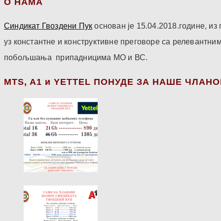
О НАМА
Синдикат Гвоздени Пук
основан је 15.04.2018.године, и
уз константне и конструктивне преговоре са релевантни
побољшања припадницима МО и ВС.
МТS, A1 и YETTEL ПОНУДЕ ЗА НАШЕ ЧЛАН