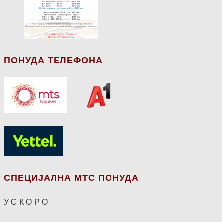
ПОНУДА ТЕЛЕФОНА
СПЕЦИЈАЛНА МТС ПОНУДА
У С К О Р О