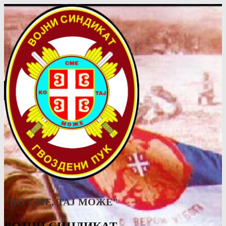
"КО СМЕ, ТАJ МОЖЕ"