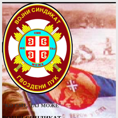
"КО СМЕ, ТАJ МОЖЕ"