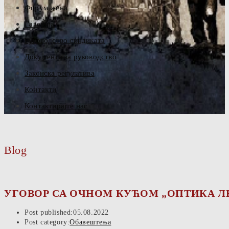
Форум жена
Галерија
Руководство синдиката
Документа за руководство
Законска регулатива
Контакти
Контактирајте нас
Blog
УГОВОР СА ОЧНОМ КУЋОМ „ОПТИКА ЛЕ
Post published:
05.08.2022
Post category:
Обавештења