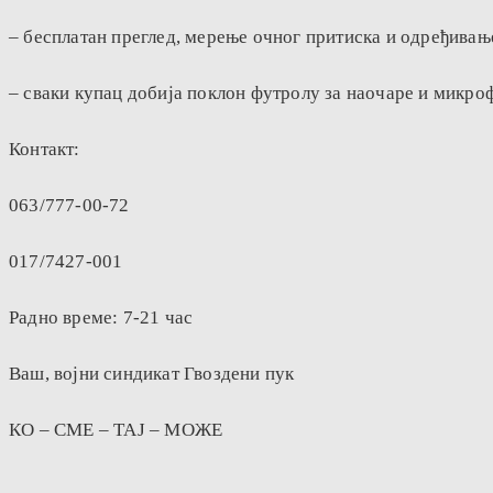
– бесплатан преглед, мерење очног притиска и одређива
– сваки купац добија поклон футролу за наочаре и микро
Контакт:
063/777-00-72
017/7427-001
Радно време: 7-21 час
Ваш, војни синдикат Гвоздени пук
КО – СМЕ – ТАЈ – МОЖЕ