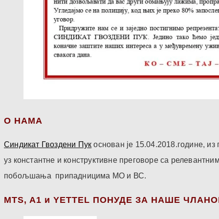
О НАМА
Синдикат Гвоздени Пук
основан је 15.04.2018.године, и
уз константне и конструктивне преговоре са релевантни
побољшања припадницима МО и ВС.
МТS, A1 и YETTEL ПОНУДЕ ЗА НАШЕ ЧЛАН