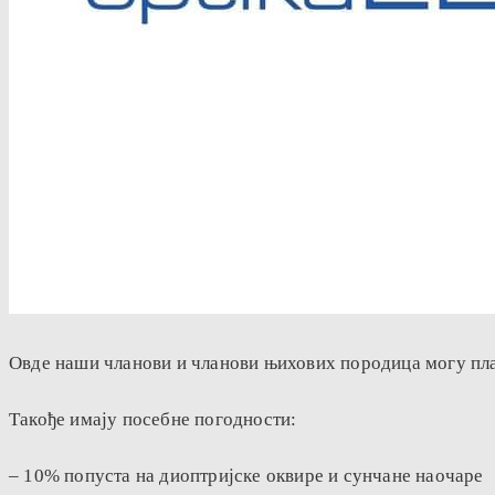
Овде наши чланови и чланови њихових породица могу пла
Такође имају посебне погодности:
– 10% попуста на диоптријске оквире и сунчане наочаре