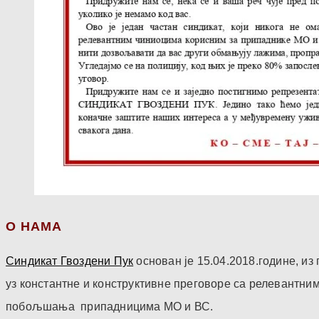
О НАМА
Синдикат Гвоздени Пук
основан је 15.04.2018.године, и
уз константне и конструктивне преговоре са релевантни
побољшања припадницима МО и ВС.