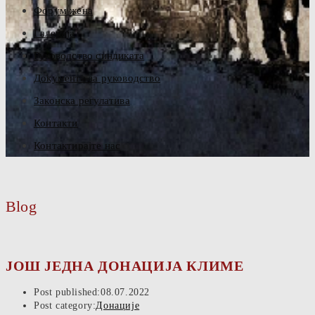
Форум жена
Галерија
Руководство синдиката
Документа за руководство
Законска регулатива
Контакти
Контактирајте нас
Blog
ЈОШ ЈЕДНА ДОНАЦИЈА КЛИМЕ
Post published:
08.07.2022
Post category:
Донације