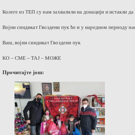
Колеге из ТЕП су нам захвалили на донацији и истакли да
Војни синдикат Гвоздени пук ће и у наредном периоду нас
Ваш, војни синдикат Гвоздени пук
КО – СМЕ – ТАЈ – МОЖЕ
Прочитајте још: