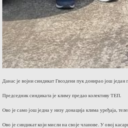
Данас је војни синдикат Гвоздени пук донирао још један
Председник синдиката је климу предао колективу ТЕП.
Ово је само још једна у низу донација клима уређаја, т
Ово је синдикат који мисли на своје чланове. У овој кас