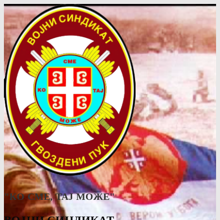
"КО СМЕ, ТАJ МОЖЕ"