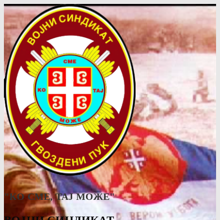
"КО СМЕ, ТАJ МОЖЕ"