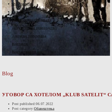
Форум жена
Галерија
Руководство синдиката
Документа за руководство
Законска регулатива
Контакти
Контактирајте нас
Blog
УГОВОР СА ХОТЕЛОМ „KLUB SATELIT“ С
Post published:
06.07.2022
Post category:
Обавештења