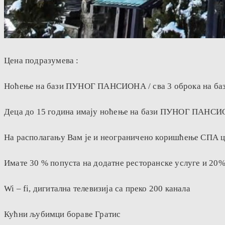
Цена подразумева :
Ноћење на бази ПУНОГ ПАНСИОНА / сва 3 оброка на баз
Деца до 15 година имају ноћење на бази ПУНОГ ПАНСИО
На располагању Вам је и неограничено коришћење СПА цен
Имате 30 % попуста на додатне ресторанске услуге и 20
Wi – fi, дигитална телевизија са преко 200 канала
Кућни љубимци бораве Гратис