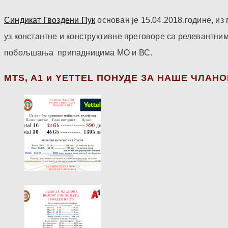
Синдикат Гвоздени Пук
основан је 15.04.2018.године, и
уз константне и конструктивне преговоре са релевантни
побољшања припадницима МО и ВС.
МТS, A1 и YETTEL ПОНУДЕ ЗА НАШЕ ЧЛАН