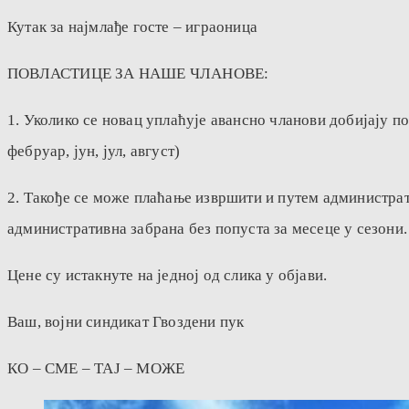
Кутак за најмлађе госте – играоница
ПОВЛАСТИЦЕ ЗА НАШЕ ЧЛАНОВЕ:
1. Уколико се новац уплаћује авансно чланови добијају п
фебруар, јун, јул, август)
2. Такође се може плаћање извршити и путем администрат
административна забрана без попуста за месеце у сезони.
Цене су истакнуте на једној од слика у објави.
Ваш, војни синдикат Гвоздени пук
КО – СМЕ – ТАЈ – МОЖЕ