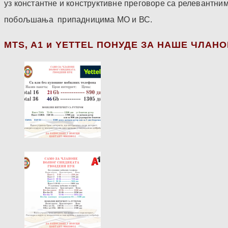
уз константне и конструктивне преговоре са релевантни
побољшања припадницима МО и ВС.
МТS, A1 и YETTEL ПОНУДЕ ЗА НАШЕ ЧЛАН