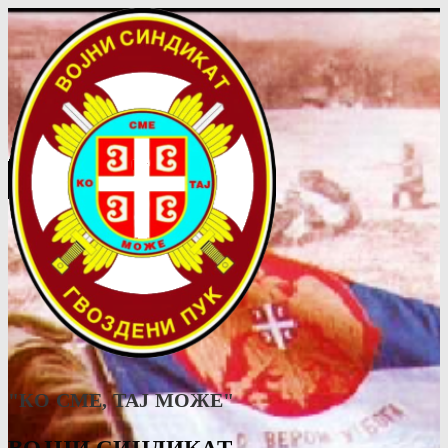
"КО СМЕ, ТАJ МОЖЕ"