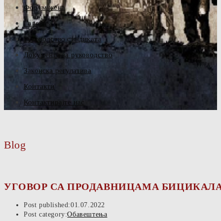
Форум жена
Галерија
Руководство синдиката
Документа за руководство
Законска регулатива
Контакти
Контактирајте нас
Blog
УГОВОР СА ПРОДАВНИЦАМА БИЦИКАЛА „P
Post published:
01.07.2022
Post category:
Обавештења