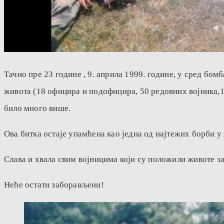
Тачно пре 23 године , 9. априла 1999. године, у сред бомб
живота (18 официра и подофицира, 50 редовних војника,1
било много више.
Ова битка остаје упамћена као једна од најтежих борби у 
Слава и хвала свим војницима који су положили животе з
Неће остати заборављени!