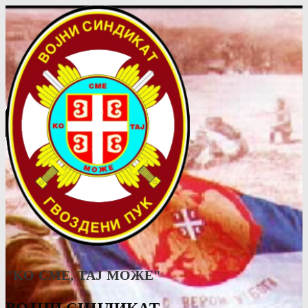
"КО СМЕ, ТАJ МОЖЕ"