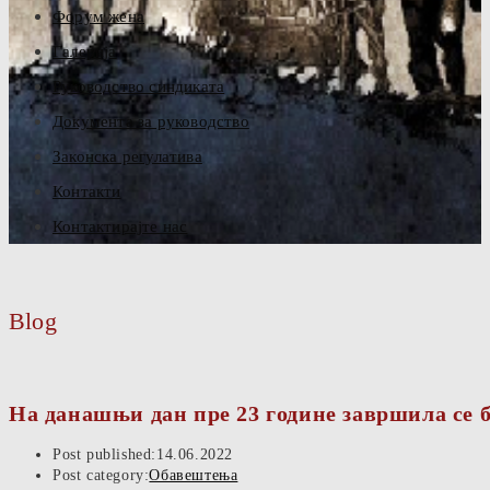
Форум жена
Галерија
Руководство синдиката
Документа за руководство
Законска регулатива
Контакти
Контактирајте нас
Blog
На данашњи дан пре 23 године завршила се
Post published:
14.06.2022
Post category:
Обавештења