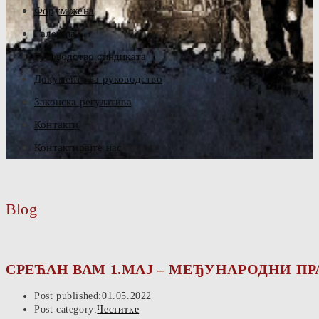
Форум жена
Галерија
Руководство синдиката
Документа за руководство
Законска регулатива
Контакти
Контактирајте нас
Blog
СРЕЋАН ВАМ 1.МАЈ – МЕЂУНАРОДНИ ПР
Post published:
01.05.2022
Post category:
Честитке