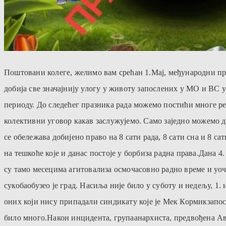
Поштовани колеге, желимо вам срећан 1.Мај, међународни пр
добија све значајнију улогу у животу запослених у МО и ВС у
периоду. До следећег празника рада можемо постићи многе рез
колективни уговор какав заслужујемо. Само заједно можемо д
се обележава добијено право на 8 сати рада, 8 сати сна и 8 с
на тешкоће које и данас постоје у борбиза радна права.Дана 
су тамо месецима агитовализа осмочасовно радно време и уочи
сукобаобузео је град. Насиља није било у суботу и недељу, 1.
оних који нису припадали синдикату које је Мек Кормикзапос
било много.Након инцидента, групаанархиста, предвођена Авг