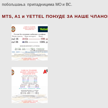
побољшања припадницима МО и ВС.
МТS, A1 и YETTEL ПОНУДЕ ЗА НАШЕ ЧЛАН