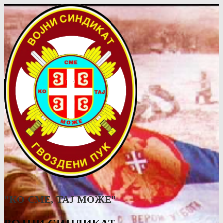
"КО СМЕ, ТАJ МОЖЕ"