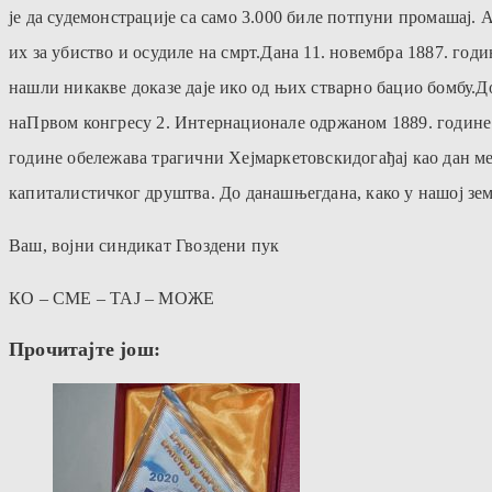
је да судемонстрације са само 3.000 биле потпуни промашај. 
их за убиство и осудиле на смрт.Дана 11. новембра 1887. г
нашли никакве доказе даје ико од њих стварно бацио бомбу.Д
наПрвом конгресу 2. Интернационале одржаном 1889. године од
године обележава трагични Хејмаркетовскидогађај као дан м
капиталистичког друштва. До данашњегдана, како у нашој земљ
Ваш, војни синдикат Гвоздени пук
КО – СМЕ – ТАЈ – МОЖЕ
Прочитајте још: