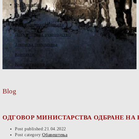
Форум жена
Галерија
Руководство синдиката
Документа за руководство
Законска регулатива
Контакти
Контактирајте нас
Blog
ОДГОВОР МИНИСТАРСТВА ОДБРАНЕ НА Н
Post published:
21.04.2022
Post category:
Обавештења