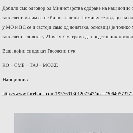
Добили смо одговор од Министарства одбране на наш допис од
запослене ми им се не би ни жалили. Помињу се додаци на пл
у МО и ВС се и састоји само од додатака, основица је толико
запосленог човека у 21.веку. Сматрамо да представник послод
Ваш, војни синдикат Гвоздени пук
КО – СМЕ – ТАЈ – МОЖЕ
Наш допис:
https://www.facebook.com/1957691301207542/posts/3064057377