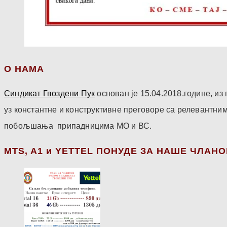
О НАМА
Синдикат Гвоздени Пук
основан је 15.04.2018.године, и
уз константне и конструктивне преговоре са релевантни
побољшања припадницима МО и ВС.
МТS, A1 и YETTEL ПОНУДЕ ЗА НАШЕ ЧЛАН