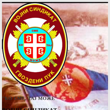
"КО СМЕ, ТАJ МОЖЕ"