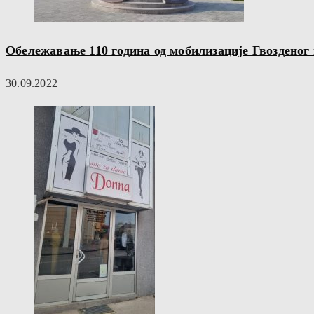
Обележавање 110 година од мобилизације Гвозденог
30.09.2022