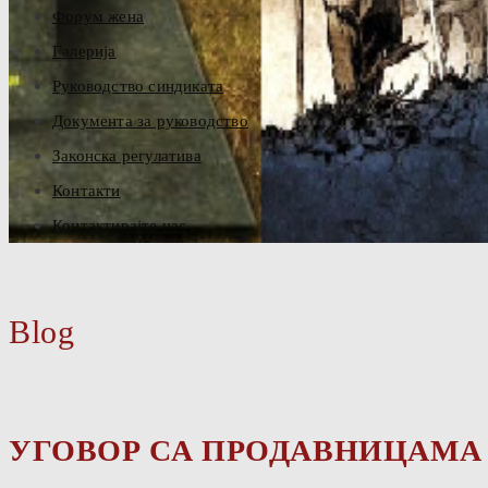
Форум жена
Галерија
Руководство синдиката
Документа за руководство
Законска регулатива
Контакти
Контактирајте нас
Blog
УГОВОР СА ПРОДАВНИЦАМА Б