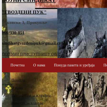
ВОЈНИ СИНДИКАТ
"ГВОЗДЕНИ ПУК"
Таковска 3, Прокупље
066/330-851
sindikatgvozdenipuk@gmail.com
ПОПУНИ ПРИСТУПНИЦУ ОВДЕ
Почетна
О нама
Понуда пакета и уређаја
П
Почетна
О нама
Понуда пакета и уређаја
Попусти за чланове