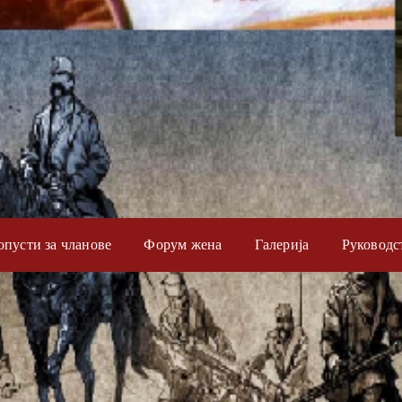
опусти за чланове
Форум жена
Галерија
Руководс