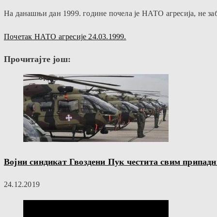
На данашњи дан 1999. године почела је НАТО агресија, не за
Почетак НАТО агресије 24.03.1999.
Прочитајте још:
Војни синдикат Гвоздени Пук честита свим припад
24.12.2019