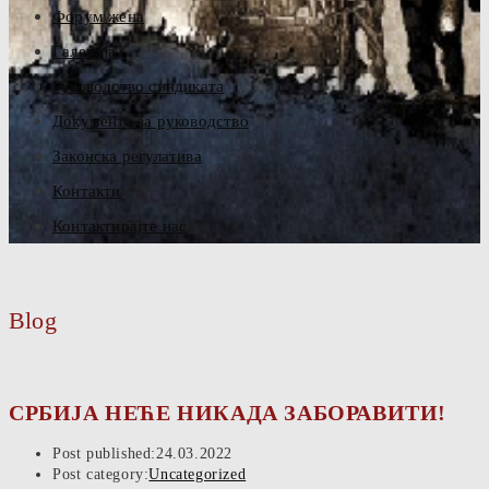
Форум жена
Галерија
Руководство синдиката
Документа за руководство
Законска регулатива
Контакти
Контактирајте нас
Blog
СРБИЈА НЕЋЕ НИКАДА ЗАБОРАВИТИ!
Post published:
24.03.2022
Post category:
Uncategorized