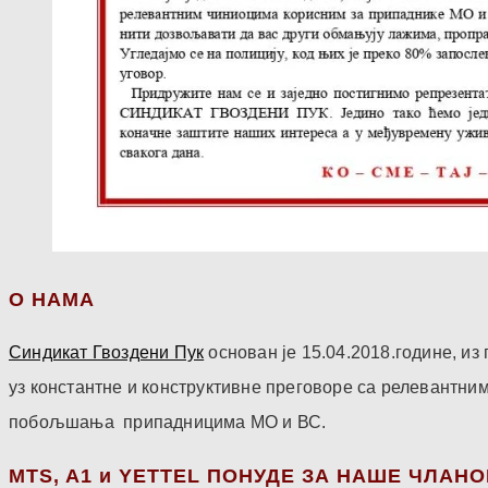
О НАМА
Синдикат Гвоздени Пук
основан је 15.04.2018.године, и
уз константне и конструктивне преговоре са релевантни
побољшања припадницима МО и ВС.
МТS, A1 и YETTEL ПОНУДЕ ЗА НАШЕ ЧЛАН