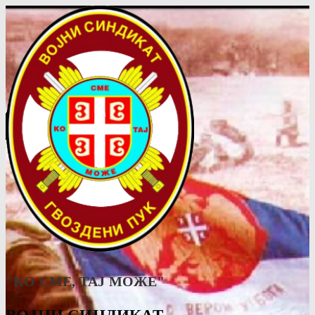
"КО СМЕ, ТАJ МОЖЕ"