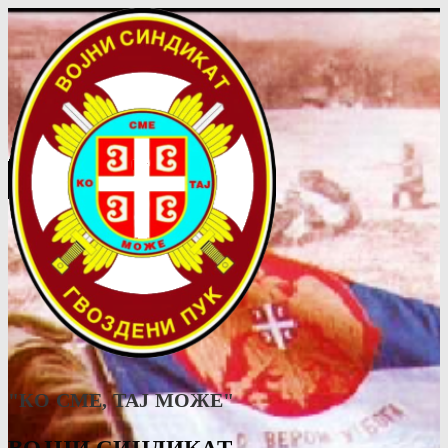
"КО СМЕ, ТАJ МОЖЕ"