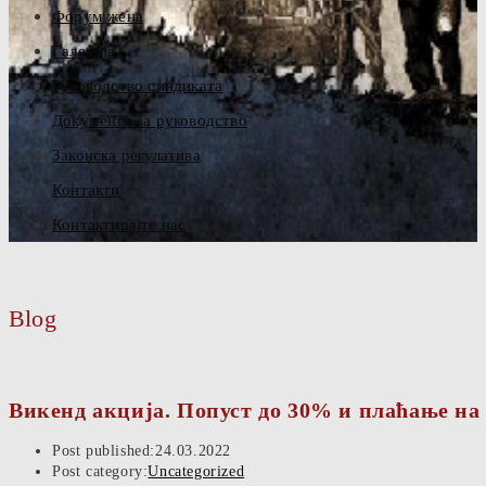
Форум жена
Галерија
Руководство синдиката
Документа за руководство
Законска регулатива
Контакти
Контактирајте нас
Blog
Викенд акција. Попуст до 30% и плаћање на 
Post published:
24.03.2022
Post category:
Uncategorized