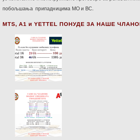
побољшања припадницима МО и ВС.
МТS, A1 и YETTEL ПОНУДЕ ЗА НАШЕ ЧЛАН