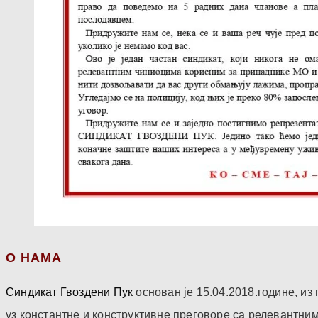
О НАМА
Синдикат Гвоздени Пук
основан је 15.04.2018.године, и
уз константне и конструктивне преговоре са релевантни