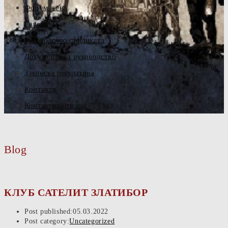
Форум жена
Галерија
Руководство синдиката
Документа за руководство
Законска регулатива
Контакти
Контактирајте нас
Blog
КЛУБ САТЕЛИТ ЗЛАТИБОР
Post published:
05.03.2022
Post category:
Uncategorized