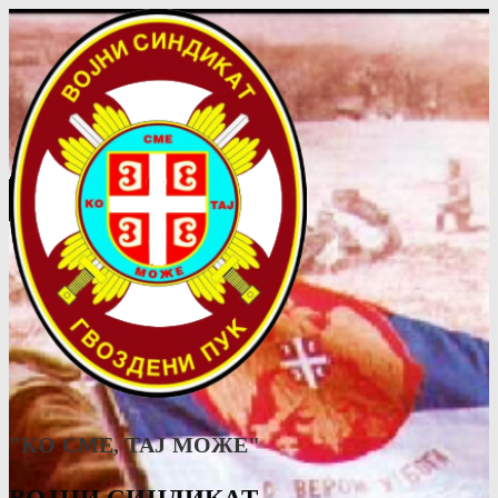
"КО СМЕ, ТАJ МОЖЕ"