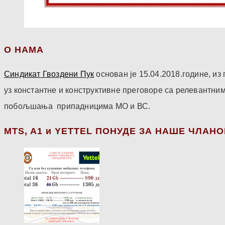
О НАМА
Синдикат Гвоздени Пук
основан је 15.04.2018.године, и
уз константне и конструктивне преговоре са релевантни
побољшања припадницима МО и ВС.
МТS, A1 и YETTEL ПОНУДЕ ЗА НАШЕ ЧЛАН