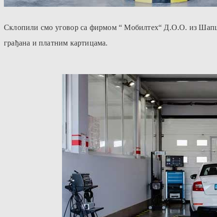
Склопили смо уговор са фирмом “ Мобилтех“ Д.О.О. из Шапца
грађана и платним картицама.