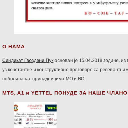
О НАМА
Синдикат Гвоздени Пук
основан је 15.04.2018.године, и
уз константне и конструктивне преговоре са релевантни
побољшања припадницима МО и ВС.
МТS, A1 и YETTEL ПОНУДЕ ЗА НАШЕ ЧЛАН