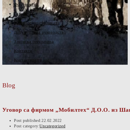
Форум жена
Галерија
Руководство синдиката
Документа за руководство
Законска регулатива
Контакти
Контактирајте нас
Blog
Уговор са фирмом „Мобилтех“ Д.О.О. из Ша
Post published:
22.02.2022
Post category:
Uncategorized