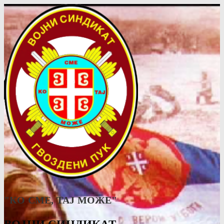
"КО СМЕ, ТАJ МОЖЕ"