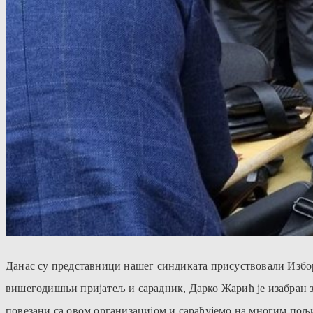
Данас су представници нашег синдиката присуствовали Изб
вишегодишњи пријатељ и сарадник, Дарко Жарић је изабран з
повезани са овом организацијом и сарађујемо на многим пољ