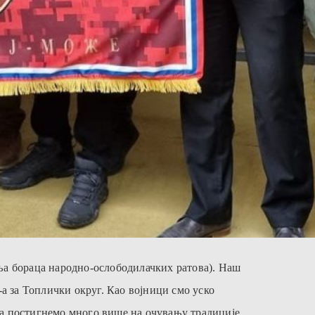
а бораца народно-ослободилачких ратова). Наш
 за Топлички округ. Као војници смо уско
ма постигнемо много више на очувању традиције