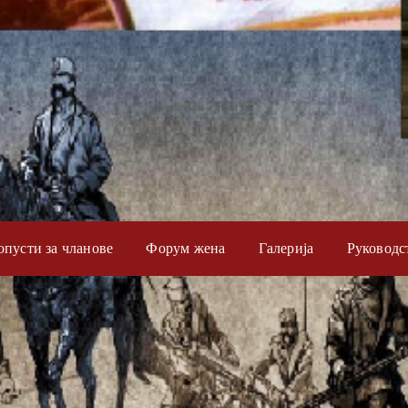
опусти за чланове
Форум жена
Галерија
Руководс