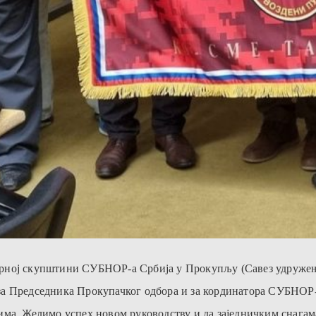
орној скупштини СУБНОР-а Србија у Прокупљу (Савез удружењ
а Председника Прокупачког одбора и за кординатора СУБНОР-а
има. Желимо успех новом руководству и да заједничким снага