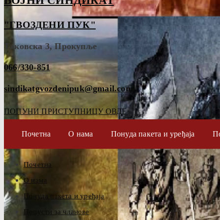
ВОЈНИ СИНДИКАТ
"ГВОЗДЕНИ ПУК"
Таковска 3, Прокупље
066/330-851
sindikatgvozdenipuk@gmail.com
ПОПУНИ ПРИСТУПНИЦУ ОВДЕ
Почетна
О нама
Понуда пакета и уређаја
П
Почетна
О нама
Понуда пакета и уређаја
Попусти за чланове