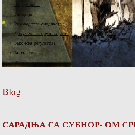
Форум жена
Галерија
Руководство синдиката
Документа за руководство
Законска регулатива
Контакти
Контактирајте нас
Blog
САРАДЊА СА СУБНОР- ОМ СР