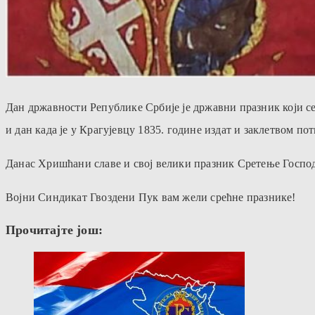
Дан државности Републике Србије је државни празник који се 
и дан када је у Крагујевцу 1835. године издат и заклетвом 
Данас Хришћани славе и свој велики празник Сретење Госпо
Војни Синдикат Гвоздени Пук вам жели срећне празнике!
Прочитајте још: