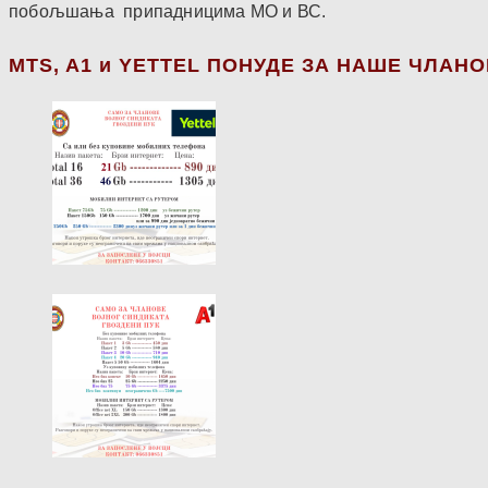
побољшања припадницима МО и ВС.
МТS, A1 и YETTEL ПОНУДЕ ЗА НАШЕ ЧЛАН