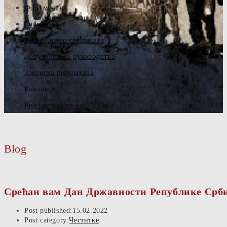
Форум жена
Галерија
Руководство синдиката
Документа за руководство
Законска регулатива
Контакти
Контактирајте нас
Blog
Срећан вам Дан Државности Републике Срби
Post published:
15.02.2022
Post category:
Честитке