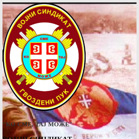
"КО СМЕ, ТАJ МОЖЕ"