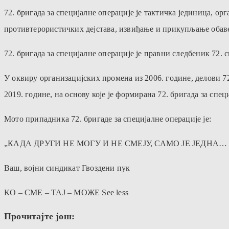
72. бригада за специјалне операције је тактичка јединица, 
противтерористичких дејстава, извиђање и прикупљање обав
72. бригада за специјалне операције је правни следбеник 72. с
У оквиру организацијских промена из 2006. године, делови 7
2019. године, на основу које је формирана 72. бригада за сп
Мото припадника 72. бригаде за специјалне операције је:
„КАДА ДРУГИ НЕ МОГУ И НЕ СМЕЈУ, САМО ЈЕ ЈЕДНА… 
Ваш, војни синдикат Гвоздени пук
КО – СМЕ – ТАЈ – МОЖЕ See less
Прочитајте још: