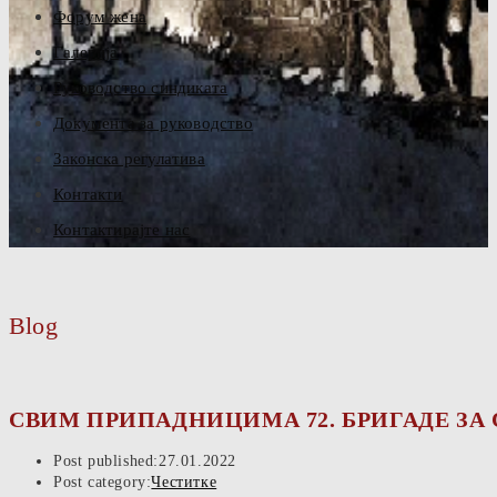
Форум жена
Галерија
Руководство синдиката
Документа за руководство
Законска регулатива
Контакти
Контактирајте нас
Blog
СВИМ ПРИПАДНИЦИМА 72. БРИГАДЕ ЗА
Post published:
27.01.2022
Post category:
Честитке