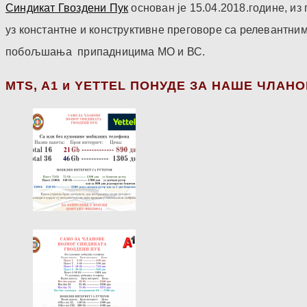
Синдикат Гвоздени Пук
основан је 15.04.2018.године, и
уз константне и конструктивне преговоре са релевантни
побољшања припадницима МО и ВС.
МТS, A1 и YETTEL ПОНУДЕ ЗА НАШЕ ЧЛАН