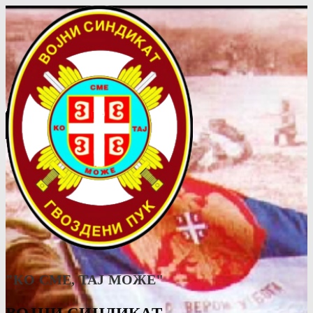
"КО СМЕ, ТАJ МОЖЕ"