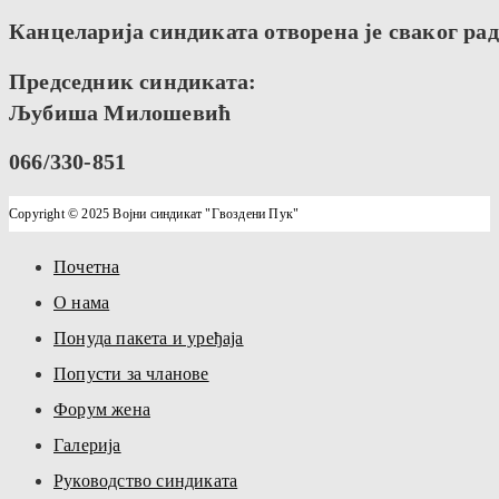
Канцеларија синдиката отворена је сваког радн
Председник синдиката:
Љубиша Милошевић
066/330-851
Copyright © 2025 Војни синдикат "Гвоздени Пук"
Почетна
О нама
Понуда пакета и уређаја
Попусти за чланове
Форум жена
Галерија
Руководство синдиката