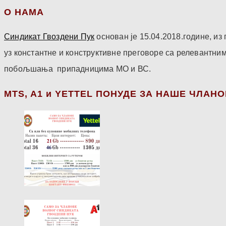
О НАМА
Синдикат Гвоздени Пук
основан је 15.04.2018.године, и
уз константне и конструктивне преговоре са релевантни
побољшања припадницима МО и ВС.
МТS, A1 и YETTEL ПОНУДЕ ЗА НАШЕ ЧЛАН