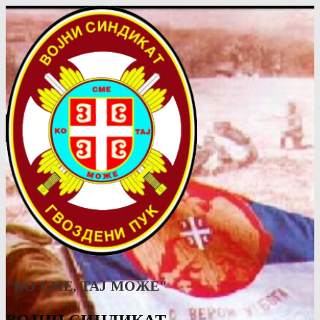
"КО СМЕ, ТАJ МОЖЕ"