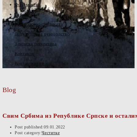
Форум жена
Галерија
Руководство синдиката
Документа за руководство
Законска регулатива
Контакти
Контактирајте нас
Blog
Свим Србима из Републике Српске и осталим
Post published:
09.01.2022
Post category:
Честитке