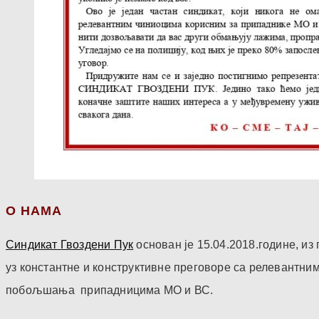
О НАМА
Синдикат Гвоздени Пук
основан је 15.04.2018.године, и
уз константне и конструктивне преговоре са релевантни
побољшања припадницима МО и ВС.