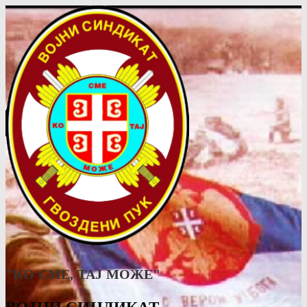
"КО СМЕ, ТАJ МОЖЕ"