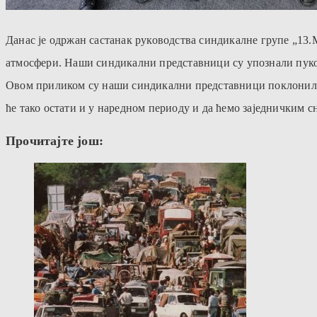
Данас је одржан састанак руководства синдикалне групе „13.М
атмосфери. Наши синдикални представници су упознали пуко
Овом приликом су наши синдикални представници поклонили ј
ће тако остати и у наредном периоду и да ћемо заједничким 
Прочитајте још: