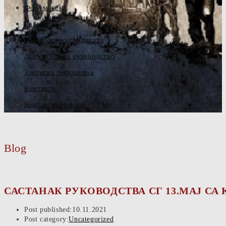
Форум жена
Галерија
Руководство синдиката
Документа за руководство
Законска регулатива
Контакти
Контактирајте нас
Blog
САСТАНАК РУКОВОДСТВА СГ 13.МАЈ С
Post published:
10.11.2021
Post category:
Uncategorized