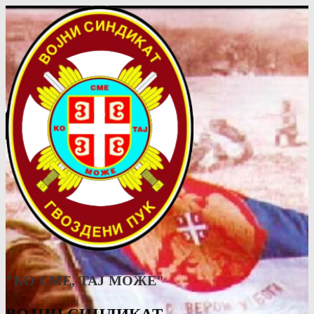
"КО СМЕ, ТАJ МОЖЕ"