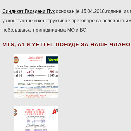
Синдикат Гвоздени Пук
основан је 15.04.2018.године, и
уз константне и конструктивне преговоре са релевантни
побољшања припадницима МО и ВС.
МТS, A1 и YETTEL ПОНУДЕ ЗА НАШЕ ЧЛАН