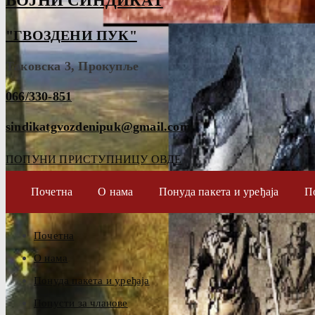
ВОЈНИ СИНДИКАТ
"ГВОЗДЕНИ ПУК"
Таковска 3, Прокупље
066/330-851
sindikatgvozdenipuk@gmail.com
ПОПУНИ ПРИСТУПНИЦУ ОВДЕ
Почетна
О нама
Понуда пакета и уређаја
П
Почетна
О нама
Понуда пакета и уређаја
Попусти за чланове