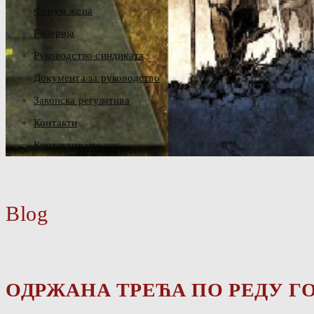
Форум жена
Галерија
Руководство синдиката
Документа за руководство
Законска регулатива
Контакти
Контактирајте нас
Blog
ОДРЖАНА ТРЕЋА ПО РЕДУ 