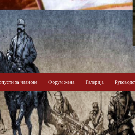
опусти за чланове
Форум жена
Галерија
Руководс