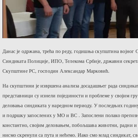
Данас је одржана, трећа по реду, годишња скупштина војн
Синдиката Полиције, ИПО, Телекома Србије, државни секрет
Скупштине РС, господин Александар Марковић.
На скупштини је извршена анализа досадашњег рада синдиката
представници су изнели појединости и проблеме у својим гру
деловања синдиката у наредном периоду. У последњих годину
и подршку запослених у МО и ВС . Запослени полако препозна
константно, својим деловањем, побољшава животни, радни и 
нисмо скренули са пута и нећемо. Иако смо млад синдикат, 