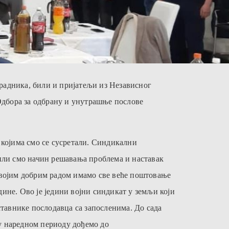
адника, били и пријатељи из Независног
Одбора за одбрану и унутрашње послове
 којима смо се сусретали. Синдикални
вили смо начин решавања проблема и наставак
 својим добрим радом имамо све веће поштовање
ине. Ово је једини војни синдикат у земљи који
тавнике послодавца са запосленима. До сада
у наредном периоду дођемо до