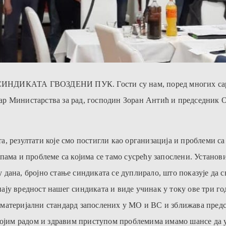
ог СИНДИКАТА ГВОЗДЕНИ ПУК. Гости су нам, поред многих сар
ар Министарства за рад, господин Зоран Антић и председник 
, резултати које смо постигли као организација и проблеми са
пама и проблеме са којима се тамо сусрећу запослени. Устано
 дана, бројно стање синдиката се дуплирало, што показује да
ју вредност нашег синдиката и виде учинак у току ове три год
материјални стандард запослених у МО и ВС и зближава предс
својим радом и здравим приступом проблемима имамо шансе да 