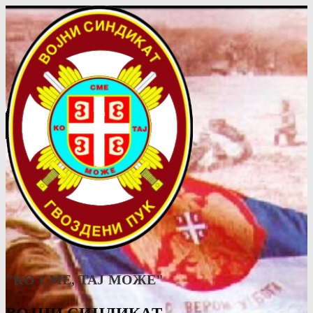
"КО СМЕ, ТАJ МОЖЕ"