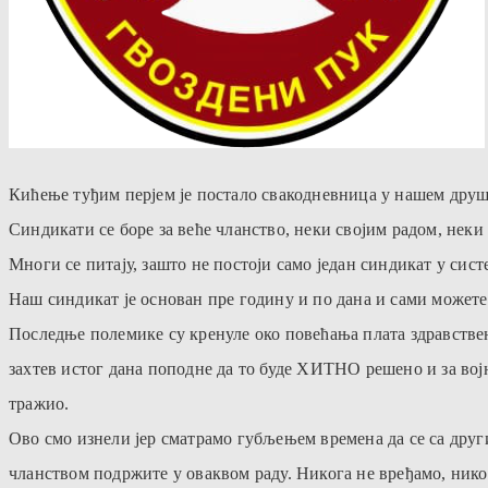
Кићење туђим перјем је постало свакодневница у нашем друш
Синдикати се боре за веће чланство, неки својим радом, неки
Многи се питају, зашто не постоји само један синдикат у сист
Наш синдикат је основан пре годину и по дана и сами можете
Последње полемике су кренуле око повећања плата здравствен
захтев истог дана поподне да то буде ХИТНО решено и за војн
тражио.
Ово смо изнели јер сматрамо губљењем времена да се са други
чланством подржите у оваквом раду. Никога не вређамо, нико