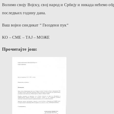
Волимо своју Војску, свој народ и Србију и никада нећемо об
последњих годину дана.
Ваш војни синдикат “ Гвоздени пук“
КО – СМЕ – ТАЈ – МОЖЕ
Прочитајте још: