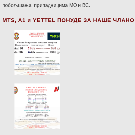
побољшања припадницима МО и ВС.
МТS, A1 и YETTEL ПОНУДЕ ЗА НАШЕ ЧЛАН