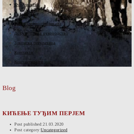
Форум жена
Галерија
Руководство синдиката
Документа за руководство
Законска регулатива
Контакти
Контактирајте нас
Blog
КИЋЕЊЕ ТУЂИМ ПЕРЈЕМ
Post published:
21.03.2020
Post category:
Uncategorized