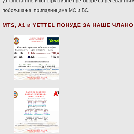
уз константне и конструктивне преговоре са релевантни
побољшања припадницима МО и ВС.
МТS, A1 и YETTEL ПОНУДЕ ЗА НАШЕ ЧЛАН