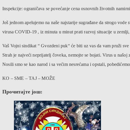
Inspekcije: ograničava se povećanje cena osnovnih životnih namirn
Još jednom apelujemo na naše najstarije sugrađane da strogo vode rač
virusa COVID-19 , iz minuta u minut prati razvoj situacije u zemlji
Vaš Vojni sindikat “ Gvozdeni puk“ će biti uz vas da vam pruži sv
Strah je najveći neprijatelj čoveka, nemojte se bojati. Virus u našoj 
Nosili smo se kao narod i sa većim nesrećama i opstali, pobedićemo
KO – SME – TAJ – MOŽE
Прочитајте још: