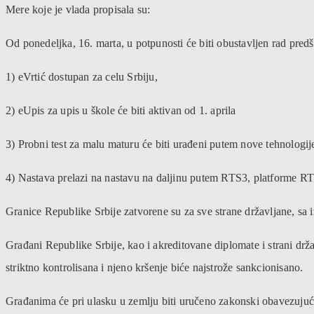
Mere koje je vlada propisala su:
Od ponedeljka, 16. marta, u potpunosti će biti obustavljen rad predš
1) eVrtić dostupan za celu Srbiju,
2) eUpis za upis u škole će biti aktivan od 1. aprila
3) Probni test za malu maturu će biti urađeni putem nove tehnologij
4) Nastava prelazi na nastavu na daljinu putem RTS3, platforme RTS 
Granice Republike Srbije zatvorene su za sve strane državljane, sa
Građani Republike Srbije, kao i akreditovane diplomate i strani drž
striktno kontrolisana i njeno kršenje biće najstrože sankcionisano.
Građanima će pri ulasku u zemlju biti uručeno zakonski obavezujuće