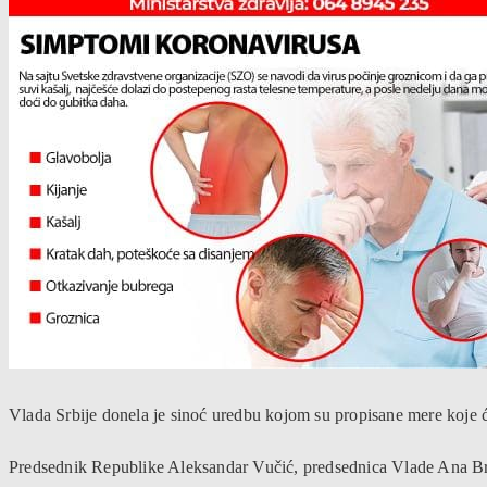
Vlada Srbije donela je sinoć uredbu kojom su propisane mere koje će 
Predsednik Republike Aleksandar Vučić, predsednica Vlade Ana Brn