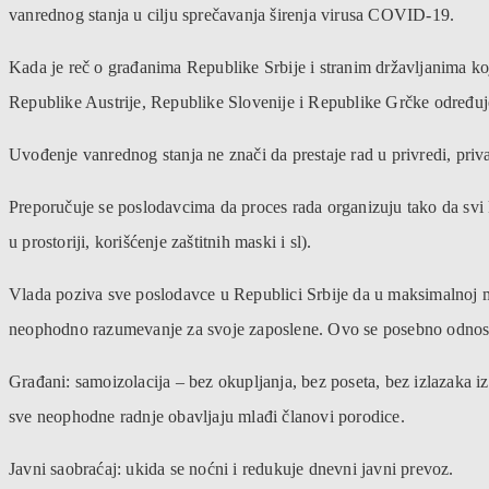
vanrednog stanja u cilju sprečavanja širenja virusa COVID-19.
Kada je reč o građanima Republike Srbije i stranim državljanima ko
Republike Austrije, Republike Slovenije i Republike Grčke određuje 
Uvođenje vanrednog stanja ne znači da prestaje rad u privredi, pri
Preporučuje se poslodavcima da proces rada organizuju tako da svi k
u prostoriji, korišćenje zaštitnih maski i sl).
Vlada poziva sve poslodavce u Republici Srbije da u maksimalnoj 
neophodno razumevanje za svoje zaposlene. Ovo se posebno odnosi na 
Građani: samoizolacija – bez okupljanja, bez poseta, bez izlazaka iz
sve neophodne radnje obavljaju mlađi članovi porodice.
Javni saobraćaj: ukida se noćni i redukuje dnevni javni prevoz.