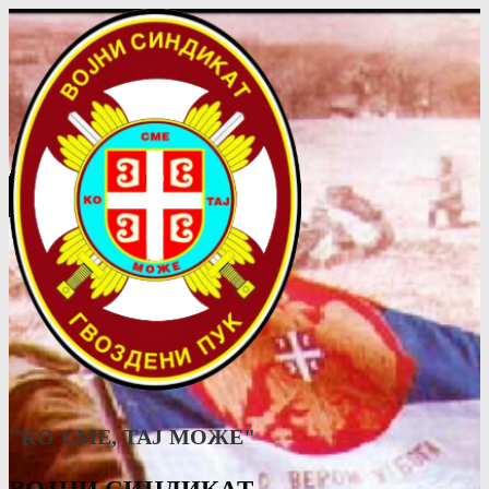
"КО СМЕ, ТАJ МОЖЕ"