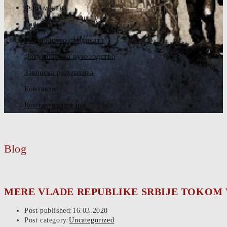
Форум жена
Галерија
Руководство синдиката
Документа за руководство
Законска регулатива
Контакти
Контактирајте нас
Blog
MERE VLADE REPUBLIKE SRBIJE TOKOM
Post published:
16.03.2020
Post category:
Uncategorized