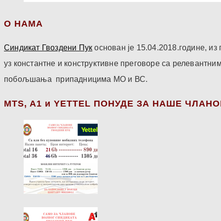
О НАМА
Синдикат Гвоздени Пук
основан је 15.04.2018.године, и
уз константне и конструктивне преговоре са релевантни
побољшања припадницима МО и ВС.
МТS, A1 и YETTEL ПОНУДЕ ЗА НАШЕ ЧЛАН