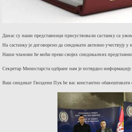
Данас су наши представници присуствовали састанку са ужом
На састанку је договорено да синдикати активно учествују у 
Наши чланови ће моћи преко својих синдикалних представника
Секретар Министарста одбране нам је потврдио информацију , 
Ваш синдикат Гвоздени Пук ће вас константно обавештавати о