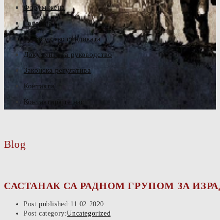
Форум жена
Галерија
Руководство синдиката
Документа за руководство
Законска регулатива
Контакти
Контактирајте нас
Blog
САСТАНАК СА РАДНОМ ГРУПОМ ЗА ИЗРА
Post published:
11.02.2020
Post category:
Uncategorized