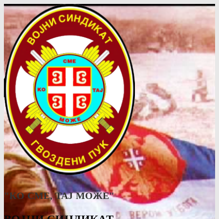
"КО СМЕ, ТАJ МОЖЕ"