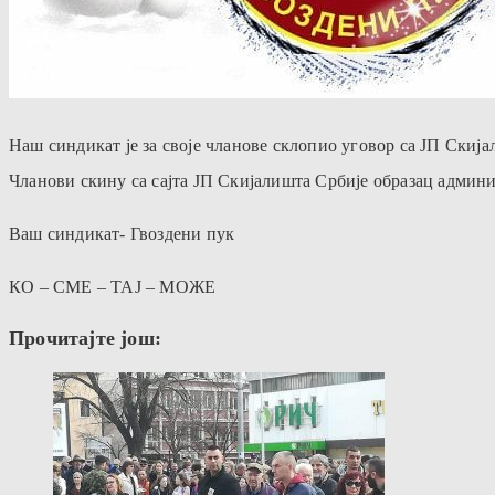
Наш синдикат је за своје чланове склопио уговор са ЈП Скиј
Чланови скину са сајта ЈП Скијалишта Србије образац админи
Ваш синдикат- Гвоздени пук
КО – СМЕ – ТАЈ – МОЖЕ
Прочитајте још: