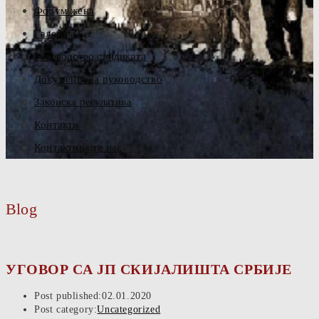
Форум жена
Галерија
Руководство синдиката
Документа за руководство
Законска регулатива
Контакти
Контактирајте нас
Blog
УГОВОР СА ЈП СКИЈАЛИШТА СРБИЈЕ
Post published:
02.01.2020
Post category:
Uncategorized