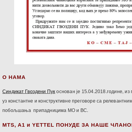
О НАМА
Синдикат Гвоздени Пук
основан је 15.04.2018.године, и
уз константне и конструктивне преговоре са релевантни
побољшања припадницима МО и ВС.
МТS, A1 и YETTEL ПОНУДЕ ЗА НАШЕ ЧЛАН