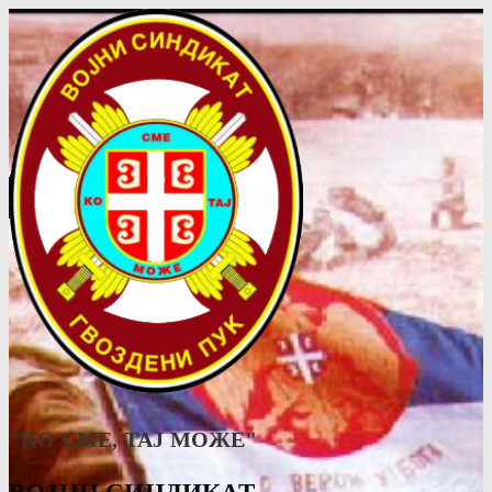
"КО СМЕ, ТАJ МОЖЕ"